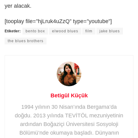
yer alacak.
[tooplay file=”hjLruk4uZzQ” type=”youtube”]
Etiketler:
bento box
elwood blues
film
jake blues
the blues brothers
Betigül Küçük
1994 yılının 30 Nisan’ında Bergama’da
doğdu. 2013 yılında TEVİTÖL mezuniyetinin
ardından Boğaziçi Üniversitesi Sosyoloji
Bölümü’nde okumaya başladı. Dünyanın