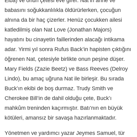
Elba) ve onun çetesi eve girer. Nat’in anne ve
babasını soğukkanlılıkla öldürürlerken, çocuğun
alnına da bir haç çizerler. Henüz çocukken ailesi
katledilmiş olan Nat Love (Jonathan Majors)
hayatını bu cinayetin faillerinden alacağı intikama
adar. Yirmi yıl sonra Rufus Back’in hapisten çıktığını
öğrenen Nat, çetesiyle birlikte onun peşine düşer.
Mary Fields (Zazie Beetz) ve Bass Reeves (Delroy
Lindo), bu amaç uğruna Nat ile birleşir. Bu sırada
Buck’ın ekibi de boş durmaz. Trudy Smith ve
Cherokee Bill’in de dahil olduğu çete, Buck’ı
mahkûm treninden kaçırmıştır. Batı’nın en büyük
kötüleri, amansız bir savaşa hazırlanmaktadır.
Yönetmen ve yardımcı yazar Jeymes Samuel, tür