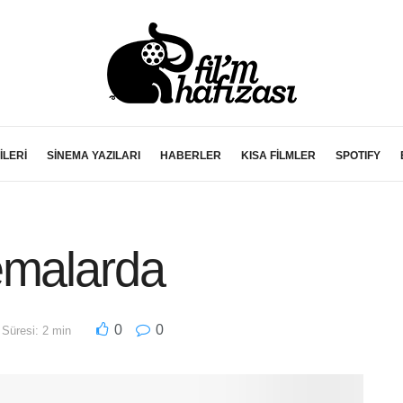
İLERİ
SİNEMA YAZILARI
HABERLER
KISA FİLMLER
SPOTIFY
emalarda
0
0
Süresi: 2 min