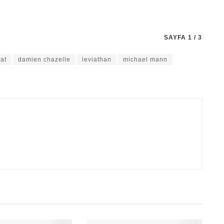
SAYFA 1 / 3
at
damien chazelle
leviathan
michael mann