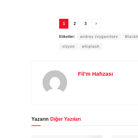
1
2
3
Etiketler:
andrey zvyganitsev
Blackh
vizyon
whiplash
Fil'm Hafızası
Yazarın
Diğer Yazıları