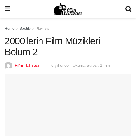
Home
Spotify
Playlists
2000’lerin Film Müzikleri –
Bölüm 2
Fil'm Hafızası
6 yıl önce
Okuma Süresi: 1 min