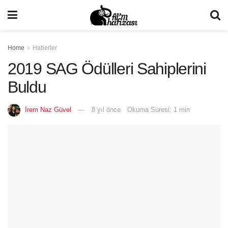
Home
Haberler
2019 SAG Ödülleri Sahiplerini
Buldu
İrem Naz Güvel
8 yıl önce
Okuma Süresi: 1 min