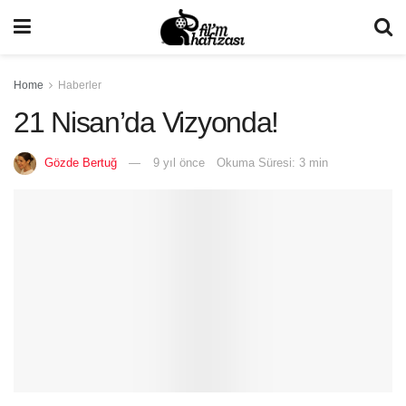
Home
Haberler
21 Nisan’da Vizyonda!
Gözde Bertuğ
9 yıl önce
Okuma Süresi: 3 min