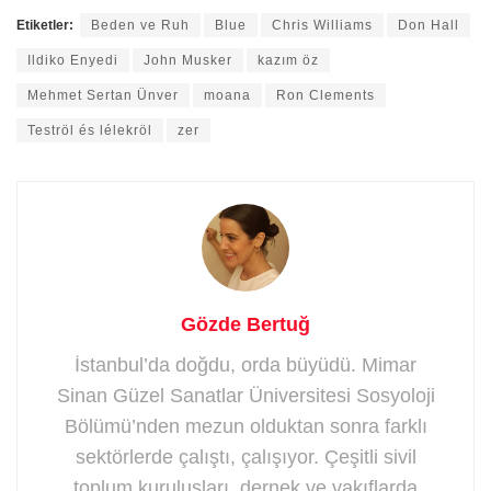
Etiketler:
Beden ve Ruh
Blue
Chris Williams
Don Hall
Ildiko Enyedi
John Musker
kazım öz
Mehmet Sertan Ünver
moana
Ron Clements
Teströl és lélekröl
zer
Gözde Bertuğ
İstanbul’da doğdu, orda büyüdü. Mimar
Sinan Güzel Sanatlar Üniversitesi Sosyoloji
Bölümü’nden mezun olduktan sonra farklı
sektörlerde çalıştı, çalışıyor. Çeşitli sivil
toplum kuruluşları, dernek ve vakıflarda