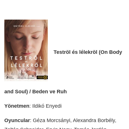
Teströl és lélekröl (On Body
and Soul) / Beden ve Ruh
Yönetmen
: Ildikó Enyedi
Oyuncular
: Géza Morcsányi, Alexandra Borbély,