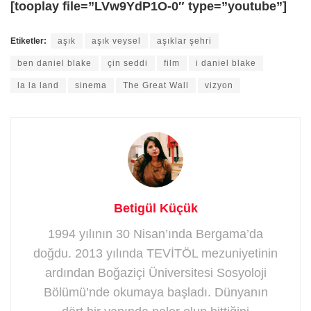
[tooplay file=”LVw9YdP1O-0″ type=”youtube”]
Etiketler:
aşık
aşık veysel
aşıklar şehri
ben daniel blake
çin seddi
film
i daniel blake
la la land
sinema
The Great Wall
vizyon
Betigül Küçük
1994 yılının 30 Nisan’ında Bergama’da
doğdu. 2013 yılında TEVİTÖL mezuniyetinin
ardından Boğaziçi Üniversitesi Sosyoloji
Bölümü’nde okumaya başladı. Dünyanın