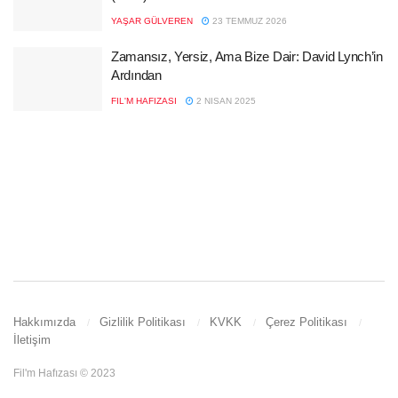
YAŞAR GÜLVEREN
23 TEMMUZ 2026
Zamansız, Yersiz, Ama Bize Dair: David Lynch’in
Ardından
FIL'M HAFIZASI
2 NISAN 2025
Hakkımızda
Gizlilik Politikası
KVKK
Çerez Politikası
İletişim
Fil'm Hafızası © 2023