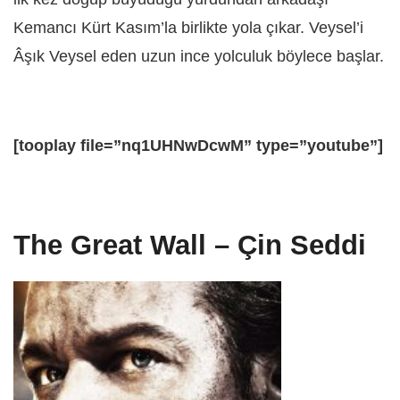
Kemancı Kürt Kasım’la birlikte yola çıkar. Veysel’i
Âşık Veysel eden uzun ince yolculuk böylece başlar.
[tooplay file=”nq1UHNwDcwM” type=”youtube”]
The Great Wall – Çin Seddi