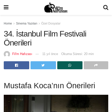
Home
Sinema Yazıları
Özel Dosyalar
34. İstanbul Film Festivali
Önerileri
Fil'm Hafızası
11 yıl önce
Okuma Süresi: 20 min
Mustafa Koca’nın Önerileri