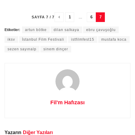
1
...
6
7
SAYFA 7 / 7
Etiketler:
artun bötke
dilan salkaya
ebru çavuşoğlu
iksv
İstanbul Film Festivali
istfilmfest15
mustafa koca
sezen sayınalp
sinem dinçer
Fil'm Hafızası
Yazarın
Diğer Yazıları