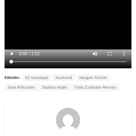
Etiketler:
52 tuesdays
boyhood
Imogen Archer
Sam Althuizen
Sophie Hyde
Tilda Cobham-Hervey