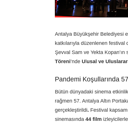
Antalya Büyükşehir Belediyesi ev
katkılarıyla düzenlenen festival
Şevval Sam ve Yekta Kopan’ın 
Töreni
’nde
U
l
usal ve Uluslara
Pandemi Koşullarında 57. 
Bütün dünyadaki sinema etkinlikl
rağmen 57. Antalya Altın Portakal
gerçekleştirildi
.
Festival kapsam
sinemasında
44 film
izleyicilerl