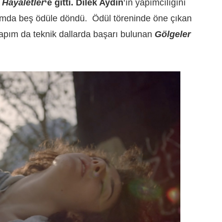
ı
Hayaletle
r
‘e
gitti.
Dilek Aydın
‘ın yapımcılığını
lamda beş ödüle döndü.
Ödül töreninde öne çıkan
apım da teknik dallarda başarı bulunan
Gölgeler