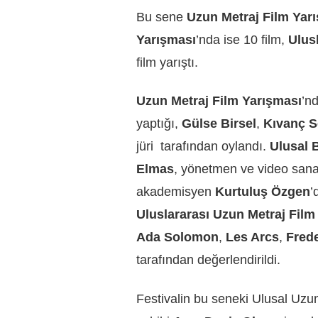
Bu sene
U
zun Metraj Film Yar
Yarışması
’nda ise 10 film,
Ulus
film yarıştı.
U
zun Metraj Film Yarışması
’nd
yaptığı,
Gülse Birsel
,
Kıvanç S
jüri
tarafından oylandı.
Ulusal 
Elmas
, yönetmen ve video sana
akademisyen
Kurtuluş Özgen
’
Uluslararası Uzun Metraj Film
Ada Solomon
,
Les Arcs
,
Frede
tarafından değerlendirildi.
Festivalin bu seneki Ulusal Uzu