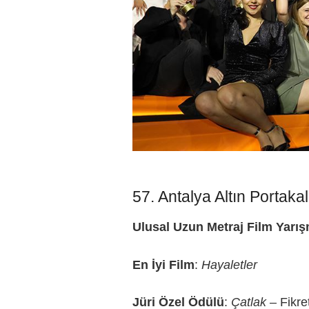
57. Antalya Altın Portakal
Ulusal Uzun Metraj Film Yarı
En İyi Film
:
Hayaletler
Jüri Özel Ödülü
:
Çatlak
– Fikr