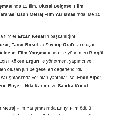
ışması
’nda 12 film,
Ulusal Belgesel Film
lararası Uzun Metraj Film Yarışması
’nda
ise 10
a filmler
E
rcan Kesal
’ın başkanlığını
ezer
,
Taner Birsel
ve
Zeynep Oral
’dan oluşan
Belgesel Film Yarışması
’nda ise yönetmen
Bingöl
tçısı
Köken Ergun
ile yönetmen, yapımcı ve
den oluşan jüri belgeselleri değerlendirdi.
 Yarışması
’nda yer alan yapımlar ise
E
min Alper
,
ric Boyer
,
Niki Karimi
ve
Sandra Kogut
n Metraj Film Yarışması’nda En İyi Film ödülü