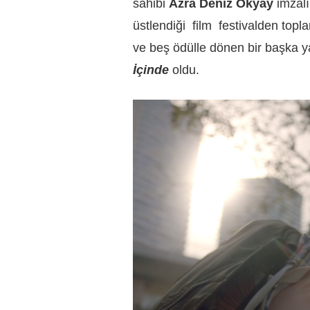
sahibi
Azra Deniz Okyay
imzal
üstlendiği
film
festivalden top
ve beş ödülle dönen bir başka y
İçinde
oldu.