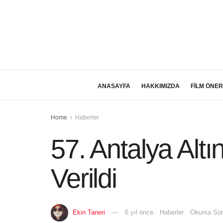
ANASAYFA
HAKKIMIZDA
FİLM ÖNER
Home
Haberler
57. Antalya Altı
Verildi
Ekin Taneri
6 yıl önce
Haberler
Okuma Süre