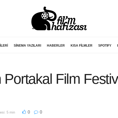
İLERİ
SİNEMA YAZILARI
HABERLER
KISA FİLMLER
SPOTIFY
n Portakal Film Festiv
0
0
si: 5 min