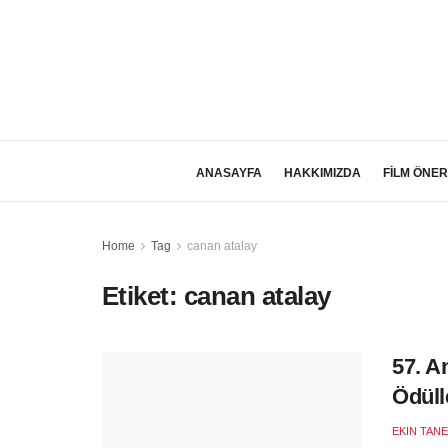
ANASAYFA
HAKKIMIZDA
FİLM ÖNER
Home
Tag
canan atalay
Etiket:
canan atalay
57. A
Ödüll
EKIN TANE