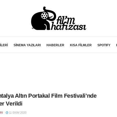
İLERİ
SİNEMA YAZILARI
HABERLER
KISA FİLMLER
SPOTIFY
ntalya Altın Portakal Film Festivali’nde
er Verildi
RI
11 EKIM 2020