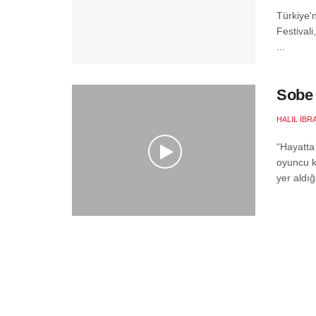
Türkiye'n
Festival
...
Sobe 
HALIL İB
“Hayatta
oyuncu k
yer aldığ