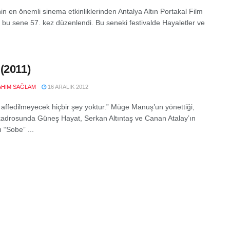
in en önemli sinema etkinliklerinden Antalya Altın Portakal Film
i, bu sene 57. kez düzenlendi. Bu seneki festivalde Hayaletler ve
(2011)
RAHIM SAĞLAM
16 ARALIK 2012
 affedilmeyecek hiçbir şey yoktur.” Müge Manuş’un yönettiği,
adrosunda Güneş Hayat, Serkan Altıntaş ve Canan Atalay’ın
ı “Sobe” ...