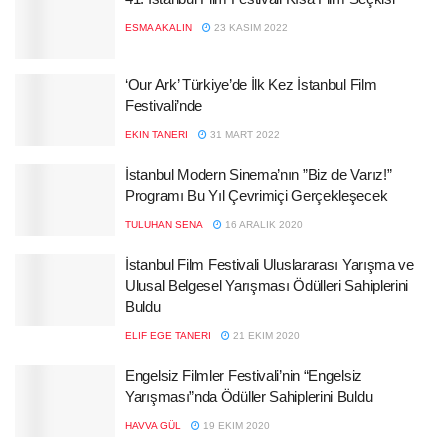
ESMA AKALIN
23 KASIM 2022
‘Our Ark’ Türkiye’de İlk Kez İstanbul Film
Festivali’nde
EKIN TANERI
31 MART 2022
İstanbul Modern Sinema’nın ”Biz de Varız!”
Programı Bu Yıl Çevrimiçi Gerçekleşecek
TULUHAN SENA
16 ARALIK 2020
İstanbul Film Festivali Uluslararası Yarışma ve
Ulusal Belgesel Yarışması Ödülleri Sahiplerini
Buldu
ELIF EGE TANERI
21 EKIM 2020
Engelsiz Filmler Festivali’nin “Engelsiz
Yarışması”nda Ödüller Sahiplerini Buldu
HAVVA GÜL
19 EKIM 2020