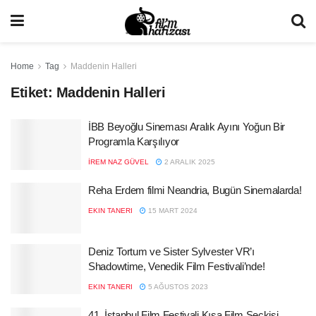
Home
Tag
Maddenin Halleri
Etiket:
Maddenin Halleri
İBB Beyoğlu Sineması Aralık Ayını Yoğun Bir
Programla Karşılıyor
İREM NAZ GÜVEL
2 ARALIK 2025
Reha Erdem filmi Neandria, Bugün Sinemalarda!
EKIN TANERI
15 MART 2024
Deniz Tortum ve Sister Sylvester VR’ı
Shadowtime, Venedik Film Festivali’nde!
EKIN TANERI
5 AĞUSTOS 2023
41. İstanbul Film Festivali Kısa Film Seçkisi