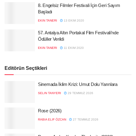
8. Engelsiz Filmler Festivali İçin Geri Sayım
Başladı
EKIN TANERI
13 EKIM 2020
57. Antalya Altın Portakal Film Festivali’nde
Ödüller Verildi
EKIN TANERI
11 EKIM 2020
Editörün Seçtikleri
Sinemada İklim Krizi: Umut Dolu Yarınlara
SELIN TANYERI
29 TEMMUZ 2026
Rose (2026)
RABIA ELIF ÖZCAN
27 TEMMUZ 2026