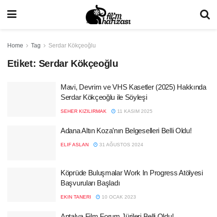
Home
Tag
Serdar Kökçeoğlu
Etiket:
Serdar Kökçeoğlu
Mavi, Devrim ve VHS Kasetler (2025) Hakkında
Serdar Kökçeoğlu ile Söyleşi
SEHER KIZILIRMAK
11 KASIM 2025
Adana Altın Koza’nın Belgeselleri Belli Oldu!
ELIF ASLAN
31 AĞUSTOS 2024
Köprüde Buluşmalar Work In Progress Atölyesi
Başvuruları Başladı
EKIN TANERI
10 OCAK 2023
Antalya Film Forum Jürileri Belli Oldu!