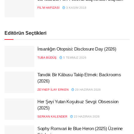
FIL'M HAFIZASI
3 KASIM 2018
Editörün Seçtikleri
İnsanlığın Otopsisi: Disclosure Day (2026)
TUBA BÜDÜŞ
5 TEMMUZ 2026
Tanıdık Bir Kâbusu Takip Etmek: Backrooms
(2026)
ZEYNEP İLAY ERKEN
29 HAZIRAN 2026
Her Şeyi Yutan Koşulsuz Sevgi: Obsession
(2025)
SERKAN KALENDER
23 HAZIRAN 2026
Sophy Romvari ile Blue Heron (2025) Üzerine