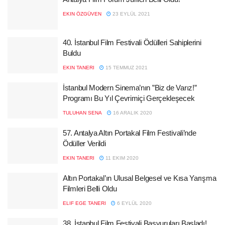
EKIN ÖZGÜVEN
23 EYLÜL 2021
40. İstanbul Film Festivali Ödülleri Sahiplerini
Buldu
EKIN TANERI
15 TEMMUZ 2021
İstanbul Modern Sinema’nın ”Biz de Varız!”
Programı Bu Yıl Çevrimiçi Gerçekleşecek
TULUHAN SENA
16 ARALIK 2020
57. Antalya Altın Portakal Film Festivali’nde
Ödüller Verildi
EKIN TANERI
11 EKIM 2020
Altın Portakal’ın Ulusal Belgesel ve Kısa Yarışma
Filmleri Belli Oldu
ELIF EGE TANERI
6 EYLÜL 2020
38. İstanbul Film Festivali Başvuruları Başladı!