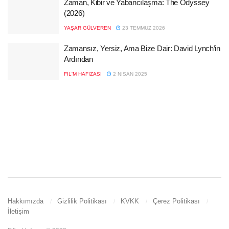
Zaman, Kibir ve Yabancılaşma: The Odyssey
(2026)
YAŞAR GÜLVEREN
23 TEMMUZ 2026
Zamansız, Yersiz, Ama Bize Dair: David Lynch’in
Ardından
FIL'M HAFIZASI
2 NISAN 2025
Hakkımızda
Gizlilik Politikası
KVKK
Çerez Politikası
İletişim