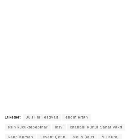
Etiketler:
38.Film Festivali
engin ertan
esin küçüktepepınar
iksv
İstanbul Kültür Sanat Vakfı
Kaan Karsan
Levent Çetin
Melis Balcı
Nil Kural