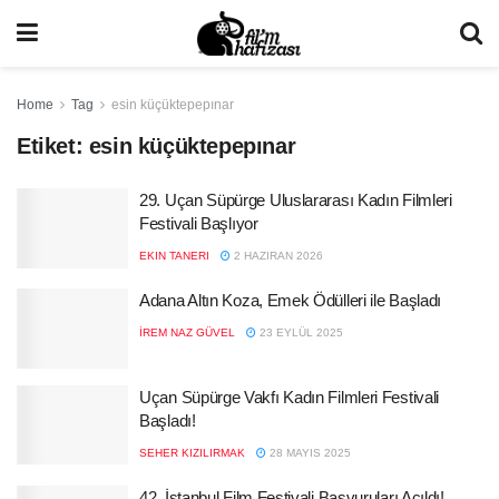
Home
Tag
esin küçüktepepınar
Etiket:
esin küçüktepepınar
29. Uçan Süpürge Uluslararası Kadın Filmleri
Festivali Başlıyor
EKIN TANERI
2 HAZIRAN 2026
Adana Altın Koza, Emek Ödülleri ile Başladı
İREM NAZ GÜVEL
23 EYLÜL 2025
Uçan Süpürge Vakfı Kadın Filmleri Festivali
Başladı!
SEHER KIZILIRMAK
28 MAYIS 2025
42. İstanbul Film Festivali Başvuruları Açıldı!