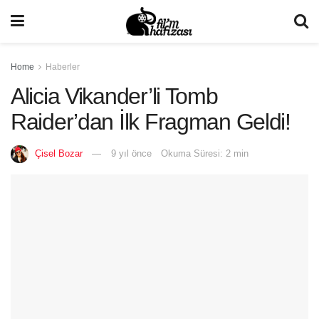
Home
Haberler
Alicia Vikander’li Tomb
Raider’dan İlk Fragman Geldi!
Çisel Bozar
9 yıl önce
Okuma Süresi: 2 min