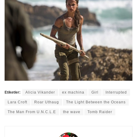
Etiketler:
Alicia Vikander
ex machina
Girl
Interrupted
Lara Croft
Roar Uthaug
The Light Between the Oceans
The Man From U.N.C.L.E
the wave
Tomb Raider