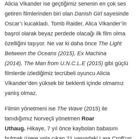
Alicia Vikander ise geçtiğimiz senenin en çok ses
getiren filmlerinden biri olan
Danish Girl
sayesinde
Oscar’ı kucakladı. Tomb Raider, Alica Vikander’in
başrol olarak beyaz perdede olacağı ilk film olma
özelliğini taşıyor. Ne var ki daha önce
The Light
Between the Oceans (2015), Ex Machina
(2014), The Man from U.N.C.L.E (2015)
gibi güçlü
filmlerde izlediğimiz tecrübeli oyuncu Alicia
Vikander’den yüksek bir beklenti içinde olmamız
yanlış olmaz.
Filmin yönetmeni ise
The Wave
(2015) ile
tanıdığımız Norveçli yönetmen
Roar
Uthaug.
Hikaye, 7 yıl önce kaybolan babasını
bulmak üzere yola çıkan
21 yaşındaki Lara Croft’un