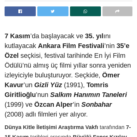
7 Kasım
’da başlayacak ve
35. yıl
ını
kutlayacak
Ankara
Film Festivali
’nin
35’e
Özel
seçkisi, festival tarihinde En İyi Film
Ödülü’nü almış üç filmi yıllar sonra yeniden
izleyiciyle buluşturuyor. Seçkide,
Ömer
Kavur
’un
Gizli Yüz
(1991),
Tomris
Giritlioğlu
’nun
Salkım Hanımın Taneleri
(1999) ve
Özcan Alper
’in
Sonbahar
(2008) adlı filmleri yer alıyor.
Dünya Kitle İletişimi Araştırma Vakfı
tarafından
7-