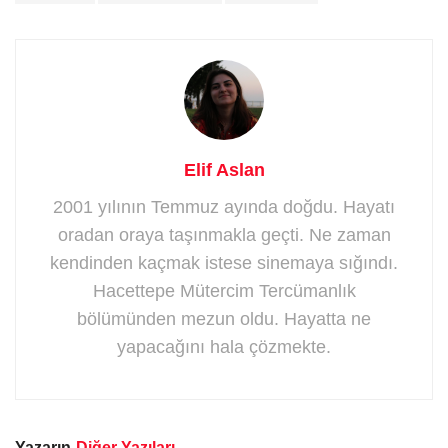
Elif Aslan
2001 yılının Temmuz ayında doğdu. Hayatı
oradan oraya taşınmakla geçti. Ne zaman
kendinden kaçmak istese sinemaya sığındı.
Hacettepe Mütercim Tercümanlık
bölümünden mezun oldu. Hayatta ne
yapacağını hala çözmekte.
Yazarın
Diğer Yazıları