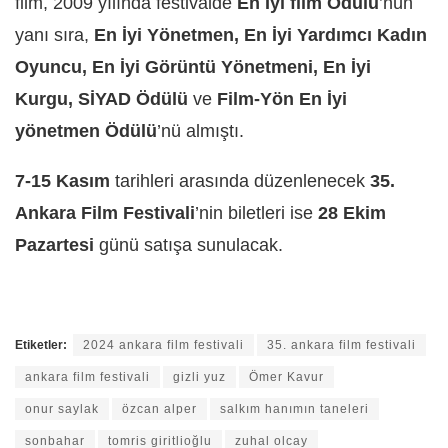
film, 2009 yılında festivalde
En İyi film Ödülü
’nün
yanı sıra,
En İyi Yönetmen, En İyi Yardımcı Kadın
Oyuncu, En İyi Görüntü Yönetmeni, En İyi
Kurgu,
SİYAD Ödülü
ve
Film-Yön En İyi
yönetmen Ödülü
’nü almıştı.
7-15 Kasım
tarihleri arasında düzenlenecek
35.
Ankara Film Festivali
’nin biletleri ise
28 Ekim
Pazartesi
günü satışa sunulacak.
Etiketler:
2024 ankara film festivali
35. ankara film festivali
ankara film festivali
gizli yuz
Ömer Kavur
onur saylak
özcan alper
salkım hanımın taneleri
sonbahar
tomris giritlioğlu
zuhal olcay