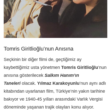
Tomris Giritlioğlu’nun Anısına
Seçkinin bir diğer filmi de, geçtiğimiz ay
kaybettiğimiz usta yönetmen
Tomris Giritlioğlu
’nun
anısına gösterilecek
Salk
ı
m Han
ım’ın
Taneleri
olacak.
Yılmaz Karakoyunlu
’nun aynı adlı
kitabından uyarlanan film, Türkiye’nin yakın tarihine
bakıyor ve 1940-45 yılları arasındaki Varlık Vergisi
döneminde yaşanan trajik olayları konu alıyor.