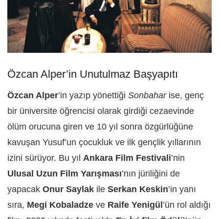
Özcan Alper’in Unutulmaz Başyapıtı
Özcan Alper
’in yazıp yönettiği
Sonbahar
ise, genç
bir üniversite öğrencisi olarak girdiği cezaevinde
ölüm orucuna giren ve 10 yıl sonra özgürlüğüne
kavuşan Yusuf’un çocukluk ve ilk gençlik yıllarının
izini sürüyor. Bu yıl
Ankara Film Festivali
’nin
Ulusal Uzun Film Yarışması
’nın jüriliğini de
yapacak
Onur Saylak
ile
Serkan Keskin
’in yanı
sıra,
Megi Kobaladze
ve
Raife Yenigül
’ün rol aldığı