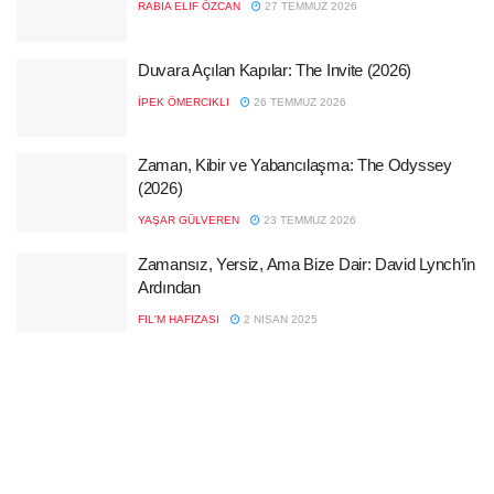
RABIA ELIF ÖZCAN
27 TEMMUZ 2026
Duvara Açılan Kapılar: The Invite (2026)
İPEK ÖMERCIKLI
26 TEMMUZ 2026
Zaman, Kibir ve Yabancılaşma: The Odyssey
(2026)
YAŞAR GÜLVEREN
23 TEMMUZ 2026
Zamansız, Yersiz, Ama Bize Dair: David Lynch’in
Ardından
FIL'M HAFIZASI
2 NISAN 2025