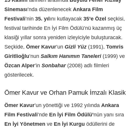
15 Kasım
tarihleri arasında
Büyülü Fener Kızılay
Sineması
’nda düzenlenecek
Ankara Film
Festivali
’nin
35. yıl
ını kutlayacak
35’e Özel
seçkisi,
festival tarihinde En İyi Film Ödülü’nü kazanmış üç
klasiği yıllar sonra yeniden izleyiciyle buluşturacak.
Seçkide,
Ömer Kavur
’un
Gizli Yüz
(1991),
Tomris
Giritlioğlu
’nun
Salkım Hanımın Taneleri
(1999) ve
Özcan Alper
’in
Sonbahar
(2008) adlı filmleri
gösterilecek.
Ömer Kavur ve Orhan Pamuk İmzalı Klasik
Ömer Kavur
’un yönettiği ve 1992 yılında
Ankara
Film Festivali
’nde
En İyi Film Ödülü’
nün yanı sıra
En İyi Yönetmen
ve
En İyi Kurgu
ödüllerini de