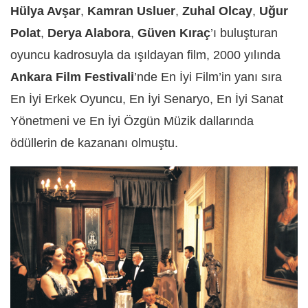
Hülya Avşar
,
Kamran Usluer
,
Zuhal Olcay
,
Uğur
Polat
,
Derya Alabora
,
Gü
ven K
ıraç
’ı buluşturan
oyuncu kadrosuyla da ışıldayan film, 2000 yılında
Ankara Film Festivali
’nde En İyi Film’in yanı sıra
En İyi Erkek Oyuncu, En İyi Senaryo, En İyi Sanat
Yönetmeni ve En İyi Özgün Müzik dallarında
ödüllerin de kazananı olmuştu.