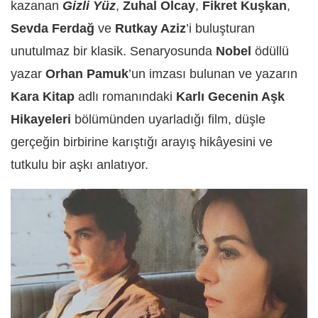
kazanan
Gizli Yüz
,
Zuhal Olcay
,
Fikret Kuşkan
,
Sevda Ferdağ
ve
Rutkay Aziz
’i buluşturan
unutulmaz bir klasik. Senaryosunda
Nobel
ödüllü
yazar
Orhan Pamuk
’un imzası bulunan ve yazarın
Kara Kitap
adlı romanındaki
Karlı Gecenin Aşk
Hikayeleri
bölümünden uyarladığı film, düşle
gerçeğin birbirine karıştığı arayış hikâyesini ve
tutkulu bir aşkı anlatıyor.