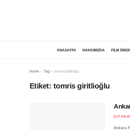
ANASAYFA
HAKKIMIZDA
FİLM ÖNER
Home
Tag
tomris giritlioğlu
Etiket:
tomris giritlioğlu
Ankar
ELIF ASLA
Ankara Fi