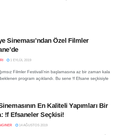
ye Sineması’ndan Özel Filmler
sane’de
RI
1 EYLÜL 2019
ağımsız Filmler Festivali'nin başlamasına az bir zaman kala
beklenen program açıklandı. Bu sene !f Efsane seçkisiyle
.
Sinemasının En Kaliteli Yapımları Bir
: !f Efsaneler Seçkisi!
NGINER
14 AĞUSTOS 2019