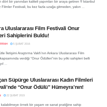
dört bir yanından kaliteli yapımları bir araya getiren !f İstanbul
Filmler Festivali, bu kez fazla uzağa gitmeden, yakın ...
a Uluslararası Film Festivali Onur
eri Sahiplerini Buldu!
ERRAH
5 ŞUBAT 2016
le İletişimi Araştırma Vakfı’nın Ankara Uluslararası Film
 kapsamında verdiği “Onur Ödülleri”nin bu yılki sahipleri belli
ıl ...
çan Süpürge Uluslararası Kadın Filmleri
vali’nde “Onur Ödülü” Hümeyra’nın!
N
22 ŞUBAT 2015
 kalabilmeye örnek bir yaşam ve sanat pratiğine sahip