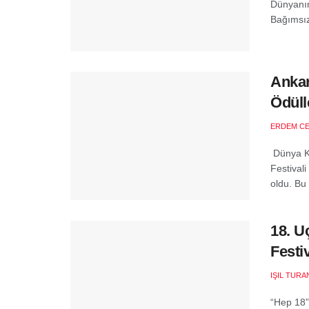
Dünyanın 
Bağımsız 
Ankar
Ödüll
ERDEM C
Dünya Kit
Festivali
oldu. Bu y
18. U
Festi
IŞIL TURA
“Hep 18”