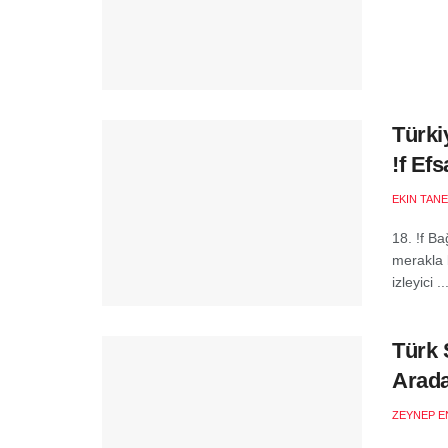
Türki
!f Ef
EKIN TANE
18. !f B
merakla 
izleyici ..
Türk 
Arada
ZEYNEP E