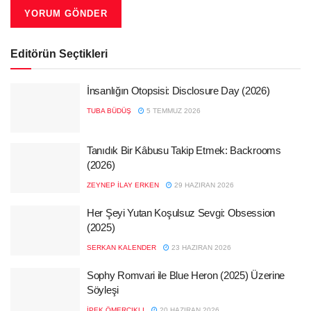
Editörün Seçtikleri
İnsanlığın Otopsisi: Disclosure Day (2026)
TUBA BÜDÜŞ
5 TEMMUZ 2026
Tanıdık Bir Kâbusu Takip Etmek: Backrooms
(2026)
ZEYNEP İLAY ERKEN
29 HAZIRAN 2026
Her Şeyi Yutan Koşulsuz Sevgi: Obsession
(2025)
SERKAN KALENDER
23 HAZIRAN 2026
Sophy Romvari ile Blue Heron (2025) Üzerine
Söyleşi
İPEK ÖMERCIKLI
20 HAZIRAN 2026