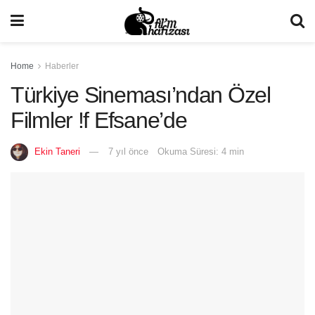
Home
Haberler
Türkiye Sineması’ndan Özel
Filmler !f Efsane’de
Ekin Taneri
7 yıl önce
Okuma Süresi: 4 min