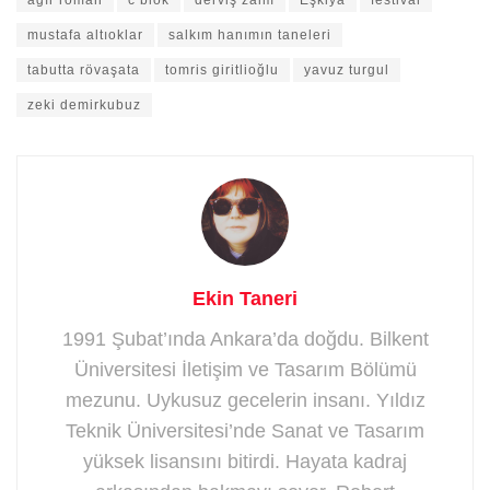
ağır roman
c blok
derviş zaim
Eşkiya
festival
mustafa altıoklar
salkım hanımın taneleri
tabutta rövaşata
tomris giritlioğlu
yavuz turgul
zeki demirkubuz
Ekin Taneri
1991 Şubat’ında Ankara’da doğdu. Bilkent
Üniversitesi İletişim ve Tasarım Bölümü
mezunu. Uykusuz gecelerin insanı. Yıldız
Teknik Üniversitesi’nde Sanat ve Tasarım
yüksek lisansını bitirdi. Hayata kadraj