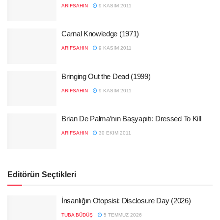
ARIFSAHIN
9 KASIM 2011
Carnal Knowledge (1971)
ARIFSAHIN
9 KASIM 2011
Bringing Out the Dead (1999)
ARIFSAHIN
9 KASIM 2011
Brian De Palma’nın Başyapıtı: Dressed To Kill
ARIFSAHIN
30 EKIM 2011
Editörün Seçtikleri
İnsanlığın Otopsisi: Disclosure Day (2026)
TUBA BÜDÜŞ
5 TEMMUZ 2026