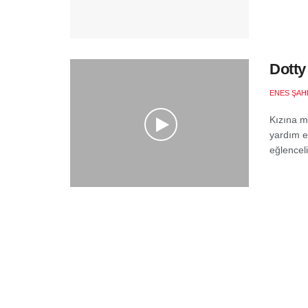
Dotty
ENES ŞAH
Kızına m
yardım ed
eğlenceli