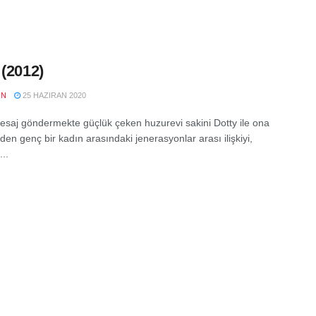
 (2012)
IN
25 HAZIRAN 2020
esaj göndermekte güçlük çeken huzurevi sakini Dotty ile ona
en genç bir kadın arasındaki jenerasyonlar arası ilişkiyi,
...