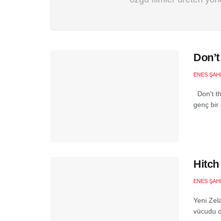
Don’t
ENES ŞAH
Don't th
genç bir 
Hitch
ENES ŞAH
Yeni Zela
vücudu d