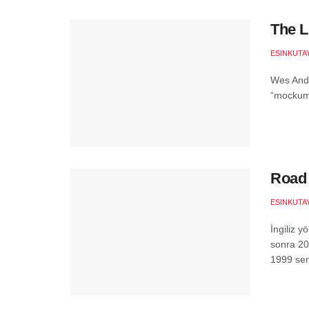
The L
ESINKUTAY
Wes Ande
“mockume
Road 
ESINKUTAY
İngiliz 
sonra 200
1999 sen