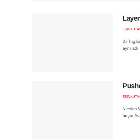
Layer
ESINKUTAY
Bir İngil
aynı adı
Pushe
ESINKUTAY
Nicolas 
başta Av