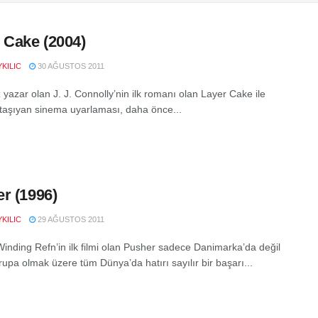
 Cake (2004)
KILIC
30 AĞUSTOS 2011
iz yazar olan J. J. Connolly’nin ilk romanı olan Layer Cake ile
 taşıyan sinema uyarlaması, daha önce...
r (1996)
KILIC
29 AĞUSTOS 2011
Winding Refn’in ilk filmi olan Pusher sadece Danimarka’da değil
rupa olmak üzere tüm Dünya’da hatırı sayılır bir başarı...