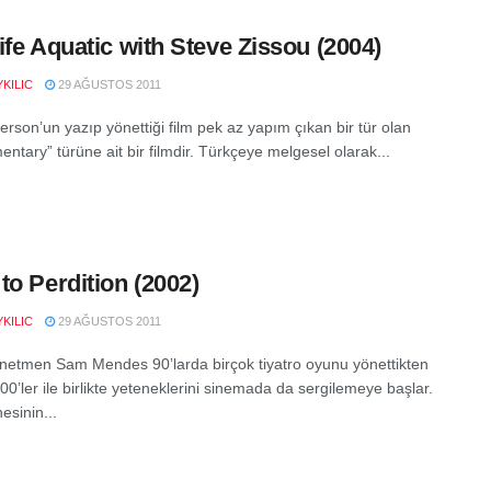
ife Aquatic with Steve Zissou (2004)
KILIC
29 AĞUSTOS 2011
rson’un yazıp yönettiği film pek az yapım çıkan bir tür olan
ntary” türüne ait bir filmdir. Türkçeye melgesel olarak...
to Perdition (2002)
KILIC
29 AĞUSTOS 2011
yönetmen Sam Mendes 90’larda birçok tiyatro oyunu yönettikten
0’ler ile birlikte yeteneklerini sinemada da sergilemeye başlar.
esinin...