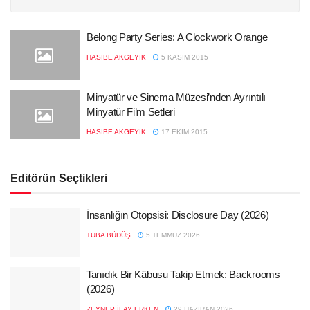
Belong Party Series: A Clockwork Orange
HASIBE AKGEYIK
5 KASIM 2015
Minyatür ve Sinema Müzesi’nden Ayrıntılı
Minyatür Film Setleri
HASIBE AKGEYIK
17 EKIM 2015
Editörün Seçtikleri
İnsanlığın Otopsisi: Disclosure Day (2026)
TUBA BÜDÜŞ
5 TEMMUZ 2026
Tanıdık Bir Kâbusu Takip Etmek: Backrooms
(2026)
ZEYNEP İLAY ERKEN
29 HAZIRAN 2026