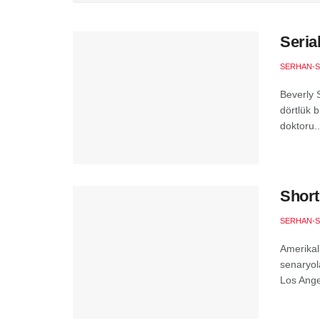
Seria
SERHAN-S
Beverly 
dörtlük b
doktoru..
Short
SERHAN-S
Amerikal
senaryola
Los Ange