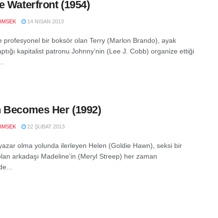
e Waterfront (1954)
IMSEK
14 NISAN 2013
 profesyonel bir boksör olan Terry (Marlon Brando), ayak
yaptığı kapitalist patronu Johnny’nin (Lee J. Cobb) organize ettiği
..
 Becomes Her (1992)
IMSEK
22 ŞUBAT 2013
 yazar olma yolunda ilerleyen Helen (Goldie Hawn), seksi bir
lan arkadaşı Madeline’in (Meryl Streep) her zaman
de...