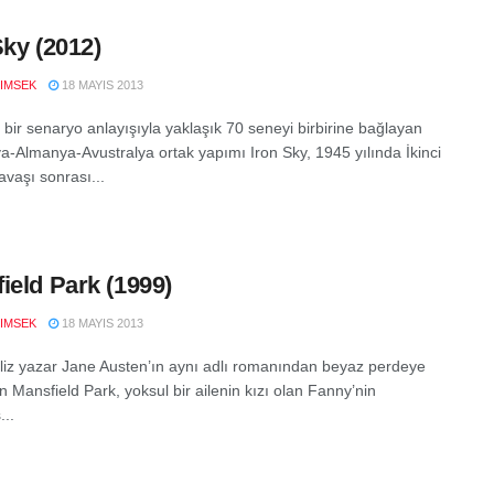
Sky (2012)
IMSEK
18 MAYIS 2013
f bir senaryo anlayışıyla yaklaşık 70 seneyi birbirine bağlayan
ya-Almanya-Avustralya ortak yapımı Iron Sky, 1945 yılında İkinci
vaşı sonrası...
ield Park (1999)
IMSEK
18 MAYIS 2013
iliz yazar Jane Austen’ın aynı adlı romanından beyaz perdeye
 Mansfield Park, yoksul bir ailenin kızı olan Fanny’nin
...