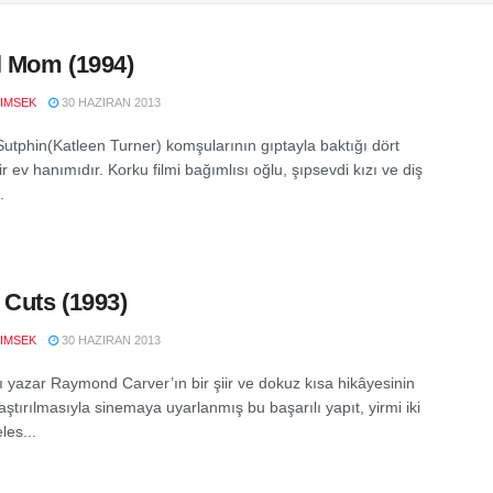
l Mom (1994)
IMSEK
30 HAZIRAN 2013
Sutphin(Katleen Turner) komşularının gıptayla baktığı dört
ir ev hanımıdır. Korku filmi bağımlısı oğlu, şıpsevdi kızı ve diş
.
 Cuts (1993)
IMSEK
30 HAZIRAN 2013
ı yazar Raymond Carver’ın bir şiir ve dokuz kısa hikâyesinin
ştırılmasıyla sinemaya uyarlanmış bu başarılı yapıt, yirmi iki
les...