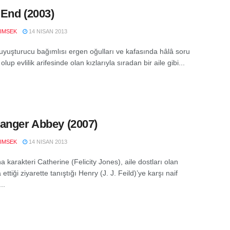
End (2003)
IMSEK
14 NISAN 2013
uyuşturucu bağımlısı ergen oğulları ve kafasında hâlâ soru
 olup evlilik arifesinde olan kızlarıyla sıradan bir aile gibi...
anger Abbey (2007)
IMSEK
14 NISAN 2013
a karakteri Catherine (Felicity Jones), aile dostları olan
a ettiği ziyarette tanıştığı Henry (J. J. Feild)’ye karşı naif
..