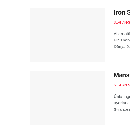
Iron 
SERHAN-S
Alternati
Finlandi
Dünya Sa
Mansf
SERHAN-S
Ünlü İng
uyarlanan
(Frances