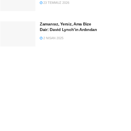
23 TEMMUZ 2026
Zamansız, Yersiz, Ama Bize
Dair: David Lynch’in Ardından
2 NISAN 2025