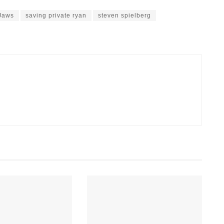
Jaws
saving private ryan
steven spielberg