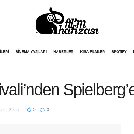
İLERİ
SİNEMA YAZILARI
HABERLER
KISA FİLMLER
SPOTIFY
tivali’nden Spielberg
0
0
esi: 2 min