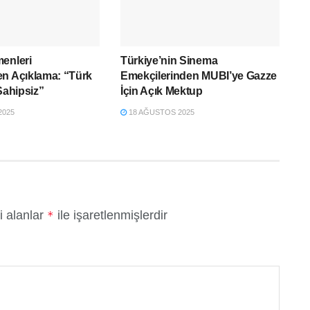
enleri
Türkiye’nin Sinema
en Açıklama: “Türk
Emekçilerinden MUBI’ye Gazze
Sahipsiz”
İçin Açık Mektup
2025
18 AĞUSTOS 2025
i alanlar
ile işaretlenmişlerdir
*