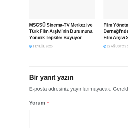
MSGSÜ Sinema-TV Merkezi ve
Film Yönetm
Türk Film Arşivi’nin Durumuna
Derneği’nd
Yönelik Tepkiler Büyüyor
Film Arşivi 
1 EYLÜL 2025
22 AĞUSTOS 
Bir yanıt yazın
E-posta adresiniz yayınlanmayacak.
Gerekl
Yorum
*