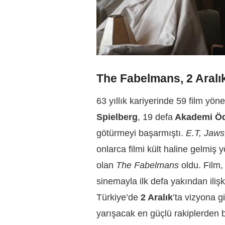
The Fabelmans, 2 Aralık
63 yıllık kariyerinde 59 film yön
Spielberg
, 19 defa
Akademi Öd
götürmeyi başarmıştı.
E.T, Jaws
onlarca filmi kült haline gelmiş 
olan
The Fabelmans
oldu. Film,
sinemayla ilk defa yakından iliş
Türkiye’de
2 Aralık
’ta vizyona g
yarışacak en güçlü rakiplerden bi