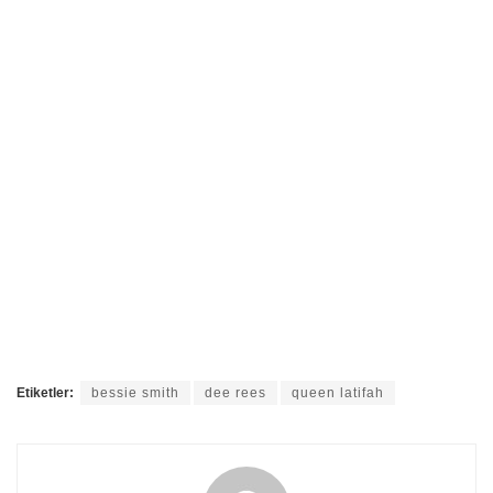
Etiketler:
bessie smith
dee rees
queen latifah