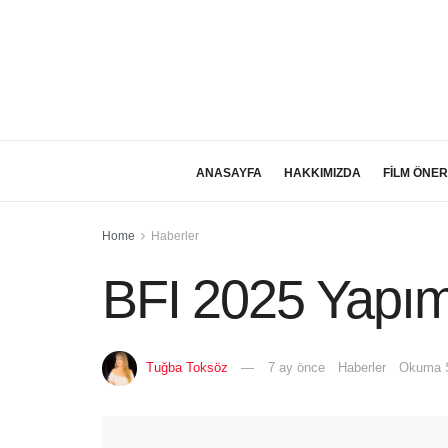
ANASAYFA
HAKKIMIZDA
FİLM ÖNER
Home
Haberler
BFI 2025 Yapım 
Tuğba Toksöz
7 ay önce
Haberler
Okuma S