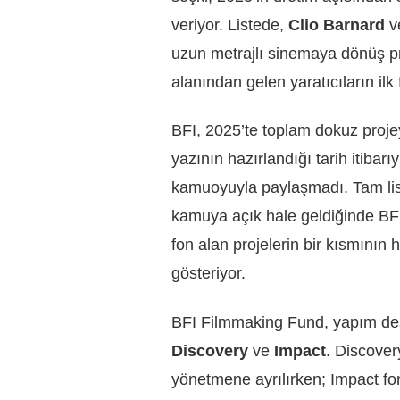
veriyor. Listede,
Clio Barnard
v
uzun metrajlı sinemaya dönüş pro
alanından gelen yaratıcıların ilk f
BFI, 2025’te toplam dokuz proj
yazının hazırlandığı tarih itibar
kamuoyuyla paylaşmadı. Tam list
kamuya açık hale geldiğinde BFI
fon alan projelerin bir kısmının
gösteriyor.
BFI Filmmaking Fund, yapım deste
Discovery
ve
Impact
. Discovery
yönetmene ayrılırken; Impact fo