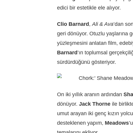
edici bir estetikle ele alıyor.
Clio Barnard
,
Ali & Ava
’dan son
geri dönüyor. Otuzlu yaşlarına 
yüzleşmesini anlatan film, edebi
Barnard
’ın toplumsal gerçekçiliğ
sürdürdüğünü gösteriyor.
On iki yıllık aranın ardından
Sh
dönüyor.
Jack Thorne
ile birlik
umut arayan iki genç kızın yol
desteklenen yapım,
Meadows
’
temalarını ekliyor.