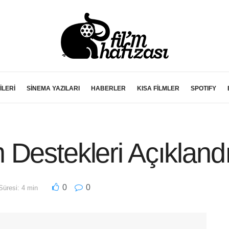
İLERİ
SİNEMA YAZILARI
HABERLER
KISA FİLMLER
SPOTIFY
Destekleri Açıkland
0
0
üresi: 4 min