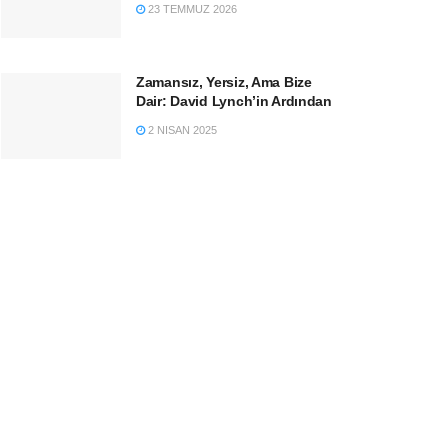
23 TEMMUZ 2026
Zamansız, Yersiz, Ama Bize
Dair: David Lynch’in Ardından
2 NISAN 2025