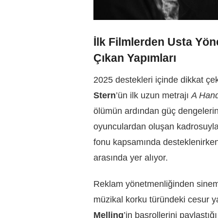
İlk Filmlerden Usta Yö
Çıkan Yapımları
2025 destekleri içinde dikkat ç
Stern
’ün ilk uzun metrajı
A Hand
ölümün ardından güç dengelerini
oyunculardan oluşan kadrosuyla 
fonu kapsamında desteklenirken
arasında yer alıyor.
Reklam yönetmenliğinden sin
müzikal korku türündeki cesur y
Melling
’in başrollerini paylaştığ