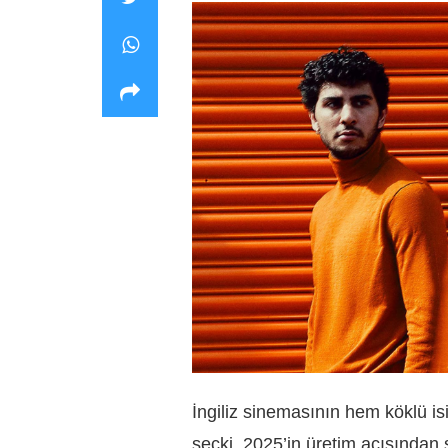
İngiliz sinemasının hem köklü is
seçki, 2025’in üretim açısından s