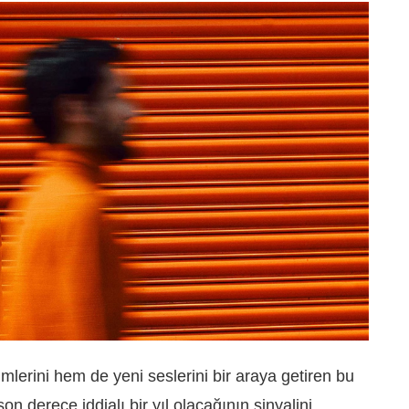
imlerini hem de yeni seslerini bir araya getiren bu
on derece iddialı bir yıl olacağının sinyalini