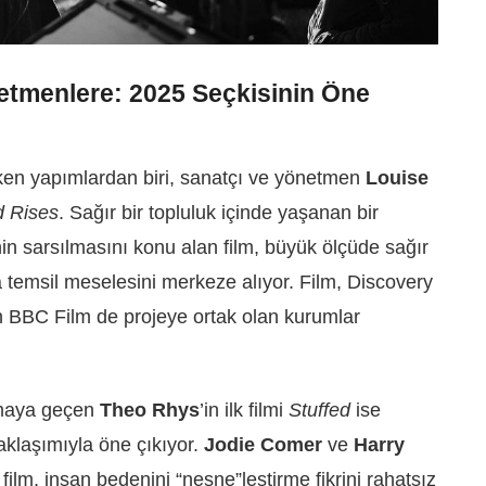
netmenlere: 2025 Seçkisinin Öne
eken yapımlardan biri, sanatçı ve yönetmen
Louise
 Rises
. Sağır bir topluluk içinde yaşanan bir
n sarsılmasını konu alan film, büyük ölçüde sağır
temsil meselesini merkeze alıyor. Film, Discovery
 BBC Film de projeye ortak olan kurumlar
emaya geçen
Theo Rhys
’in ilk filmi
Stuffed
ise
aklaşımıyla öne çıkıyor.
Jodie Comer
ve
Harry
ı film, insan bedenini “nesne”leştirme fikrini rahatsız