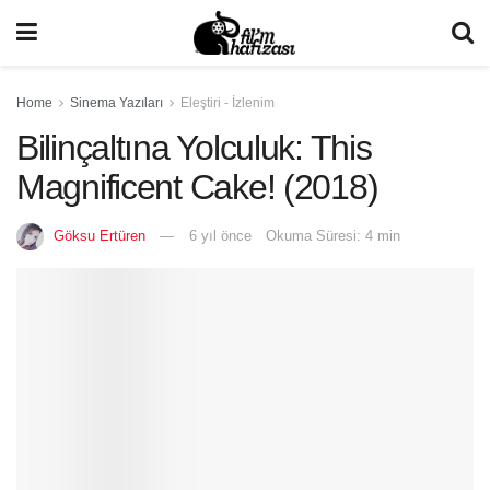
Home
Sinema Yazıları
Eleştiri - İzlenim
Bilinçaltına Yolculuk: This
Magnificent Cake! (2018)
Göksu Ertüren
6 yıl önce
Okuma Süresi: 4 min