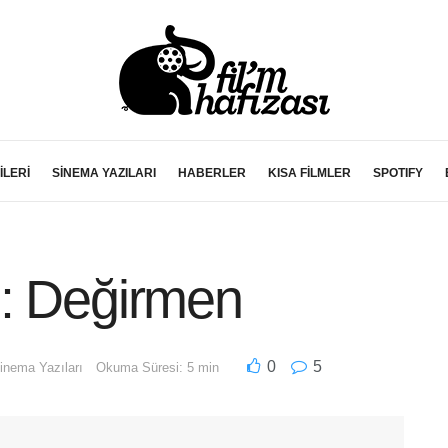
İLERİ
SİNEMA YAZILARI
HABERLER
KISA FİLMLER
SPOTIFY
u: Değirmen
0
5
inema Yazıları
Okuma Süresi: 5 min