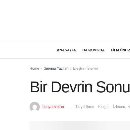
ANASAYFA
HAKKIMIZDA
FİLM ÖNER
Home
Sinema Yazıları
Eleştiri - İzlenim
Bir Devrin Son
bunyamintan
13 yıl önce
Eleştiri - İzlenim
,
S