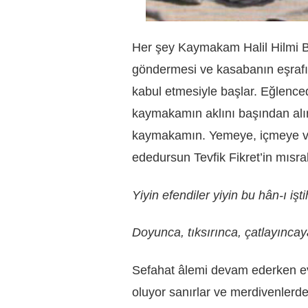
Her şey Kaymakam Halil Hilmi Bey
göndermesi ve kasabanın eşrafın
kabul etmesiyle başlar. Eğlence
kaymakamın aklını başından alır
kaymakamın. Yemeye, içmeye ve
ededursun Tevfik Fikret’in mısra
Yiyin efendiler yiyin bu hân-ı işti
Doyunca, tıksırınca, çatlayıncay
Sefahat âlemi devam ederken ev
oluyor sanırlar ve merdivenler