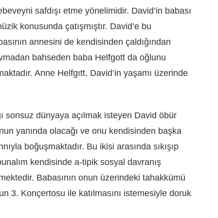
beveyni safdışı etme yönelimidir. David’in babası
üzik konusunda çatışmıştır. David’e bu
asının annesini de kendisinden çaldığından
avmadan bahseden baba Helfgott da oğlunu
tadır. Anne Helfgıtt, David’in yaşamı üzerinde
ğı sonsuz dünyaya açılmak isteyen David öbür
nun yanında olacağı ve onu kendisinden başka
ıyla boğuşmaktadır. Bu ikisi arasında sıkışıp
unalım kendisinde a-tipik sosyal davranış
rmektedir. Babasının onun üzerindeki tahakkümü
 3. Konçertosu ile katılmasını istemesiyle doruk