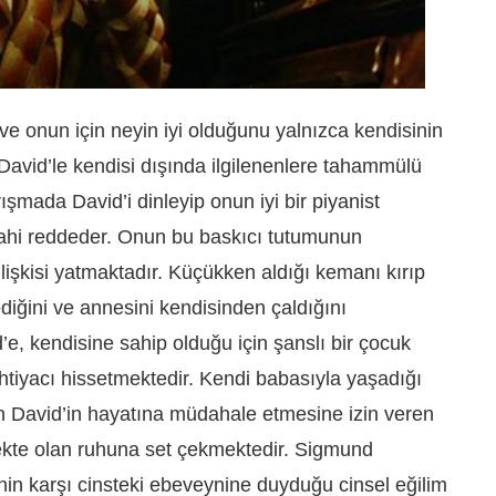
e onun için neyin iyi olduğunu yalnızca kendisinin
ve David’le kendisi dışında ilgilenenlere tahammülü
rışmada David’i dinleyip onun iyi bir piyanist
dahi reddeder. Onun bu baskıcı tutumunun
lişkisi yatmaktadır. Küçükken aldığı kemanı kırıp
diğini ve annesini kendisinden çaldığını
e, kendisine sahip olduğu için şanslı bir çocuk
tiyacı hissetmektedir. Kendi babasıyla yaşadığı
David’in hayatına müdahale etmesine izin veren
kte olan ruhuna set çekmektedir. Sigmund
nin karşı cinsteki ebeveynine duyduğu cinsel eğilim