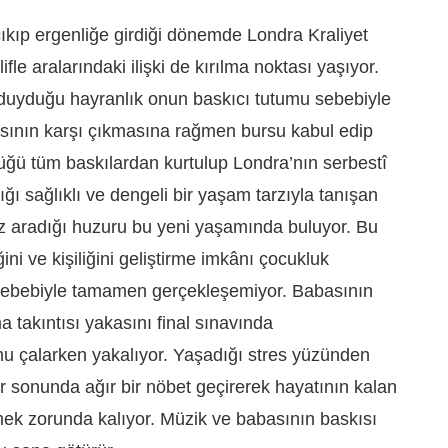
kıp ergenliğe girdiği dönemde Londra Kraliyet
le aralarındaki ilişki de kırılma noktası yaşıyor.
uyduğu hayranlık onun baskıcı tutumu sebebiyle
asının karşı çıkmasına rağmen bursu kabul edip
üğü tüm baskılardan kurtulup Londra’nın serbestî
ğı sağlıklı ve dengeli bir yaşam tarzıyla tanışan
z aradığı huzuru bu yeni yaşamında buluyor. Bu
ini ve kişiliğini geliştirme imkânı çocukluk
sebebiyle tamamen gerçekleşemiyor. Babasının
 takıntısı yakasını final sınavında
u çalarken yakalıyor. Yaşadığı stres yüzünden
er sonunda ağır bir nöbet geçirerek hayatının kalan
rmek zorunda kalıyor. Müzik ve babasının baskısı