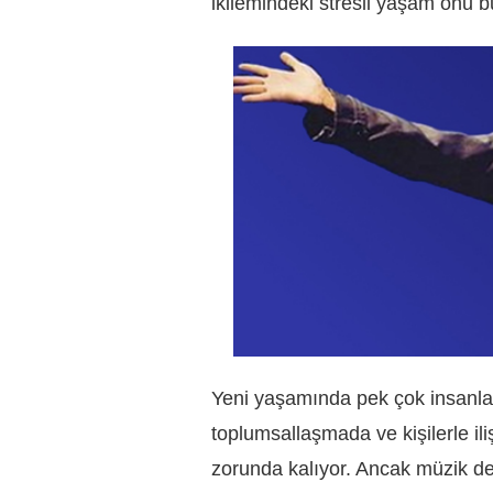
ikilemindeki stresli yaşam onu b
Yeni yaşamında pek çok insanla 
toplumsallaşmada ve kişilerle i
zorunda kalıyor. Ancak müzik d