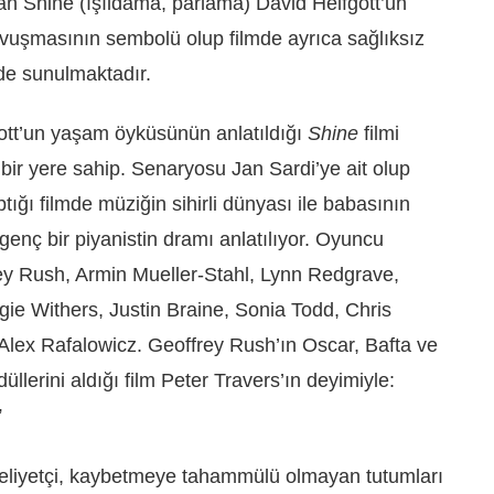
olan Shine (ışıldama, parlama) David Helfgott’un
vuşmasının sembolü olup filmde ayrıca sağlıksız
i de sunulmaktadır.
gott’un yaşam öyküsünün anlatıldığı
Shine
filmi
iz bir yere sahip. Senaryosu Jan Sardi’ye ait olup
tığı filmde müziğin sihirli dünyası ile babasının
genç bir piyanistin dramı anlatılıyor. Oyuncu
ey Rush, Armin Mueller-Stahl, Lynn Redgrave,
ie Withers, Justin Braine, Sonia Todd, Chris
ex Rafalowicz. Geoffrey Rush’ın Oscar, Bafta ve
üllerini aldığı film Peter Travers’ın deyimiyle:
”
eliyetçi, kaybetmeye tahammülü olmayan tutumları