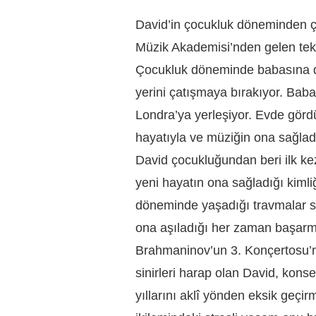
David’in çocukluk döneminden çı
Müzik Akademisi’nden gelen teklif
Çocukluk döneminde babasına d
yerini çatışmaya bırakıyor. Bab
Londra’ya yerleşiyor. Evde görd
hayatıyla ve müziğin ona sağladı
David çocukluğundan beri ilk ke
yeni hayatın ona sağladığı kimliğ
döneminde yaşadığı travmalar 
ona aşıladığı her zaman başarma
Brahmaninov’un 3. Konçertosu’n
sinirleri harap olan David, kons
yıllarını aklî yönden eksik geçi