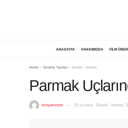
ANASAYFA
HAKKIMIZDA
FİLM ÖNER
Home
Sinema Yazıları
Eleştiri - İzlenim
Parmak Uçların
bunyamintan
13 yıl önce
Eleştiri - İzlenim
,
S