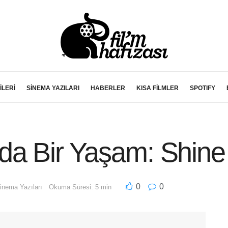
İLERİ
SİNEMA YAZILARI
HABERLER
KISA FİLMLER
SPOTIFY
da Bir Yaşam: Shine
0
0
inema Yazıları
Okuma Süresi: 5 min