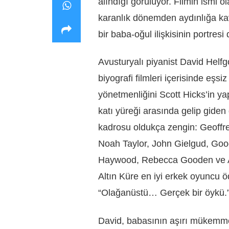
alındığı görülüyor. Filmin ismi 
karanlık dönemden aydınlığa ka
bir baba-oğul ilişkisinin portres
Avusturyalı piyanist David Helf
biyografi filmleri içerisinde eşs
yönetmenliğini Scott Hicks’in yap
katı yüreği arasında gelip giden 
kadrosu oldukça zengin: Geoffr
Noah Taylor, John Gielgud, Goog
Haywood, Rebecca Gooden ve Al
Altın Küre en iyi erkek oyuncu öd
“Olağanüstü… Gerçek bir öykü.
David, babasının aşırı mükemm