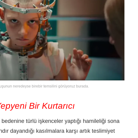
ruşunun neredeyse birebir temsilini görüyoruz burada.
epyeni Bir Kurtarıcı
n bedenine türlü işkenceler yaptığı hamileliği sona
ır dayandığı kasılmalara karşı artık teslimiyet