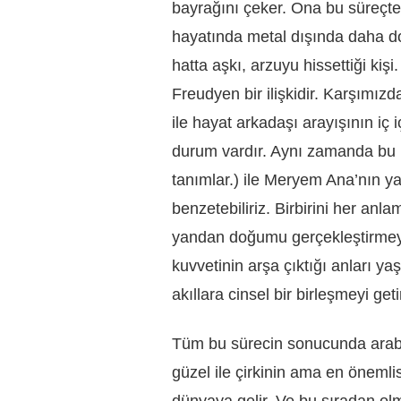
bayrağını çeker. Ona bu süreçte 
hayatında metal dışında daha do
hatta aşkı, arzuyu hissettiği kişi.
Freudyen bir ilişkidir. Karşımızd
ile hayat arkadaşı arayışının iç 
durum vardır. Aynı zamanda bu il
tanımlar.) ile Meryem Ana’nın ya
benzetebiliriz. Birbirini her anla
yandan doğumu gerçekleştirmeye 
kuvvetinin arşa çıktığı anları y
akıllara cinsel bir birleşmeyi get
Tüm bu sürecin sonucunda araba i
güzel ile çirkinin ama en önemlis
dünyaya gelir. Ve bu sıradan ol