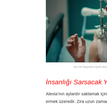
İsa’nın başında hareli du
İnsanlığı Sarsacak Y
Alexia’nın aylardır saklamak içi
ermek üzeredir. Zira uzun zamand