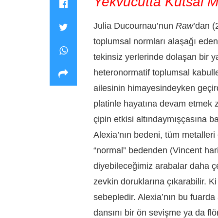
Yekvücutta Kutsal 
Julia Ducournau’nun
Raw
’dan (
toplumsal normları alaşağı eden
tekinsiz yerlerinde dolaşan bir 
heteronormatif toplumsal kabulle
ailesinin himayesindeyken geçir
platinle hayatına devam etmek zo
çipin etkisi altındaymışçasına ba
Alexia’nın bedeni, tüm metalleri
“normal” bedenden (Vincent hariç
diyebileceğimiz arabalar daha çe
zevkin doruklarına çıkarabilir. K
sebepledir. Alexia’nın bu fuarda 
dansını bir ön sevişme ya da f