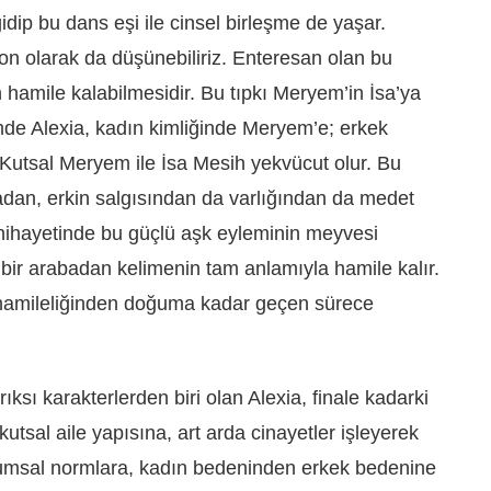
idip bu dans eşi ile cinsel birleşme de yaşar.
on olarak da düşünebiliriz. Enteresan olan bu
hamile kalabilmesidir. Bu tıpkı Meryem’in İsa’ya
lmde Alexia, kadın kimliğinde Meryem’e; erkek
. Kutsal Meryem ile İsa Mesih yekvücut olur. Bu
dan, erkin salgısından da varlığından da medet
nihayetinde bu güçlü aşk eyleminin meyvesi
bir arabadan kelimenin tam anlamıyla hamile kalır.
n hamileliğinden doğuma kadar geçen sürece
ıksı karakterlerden biri olan Alexia, finale kadarki
utsal aile yapısına, art arda cinayetler işleyerek
lumsal normlara, kadın bedeninden erkek bedenine