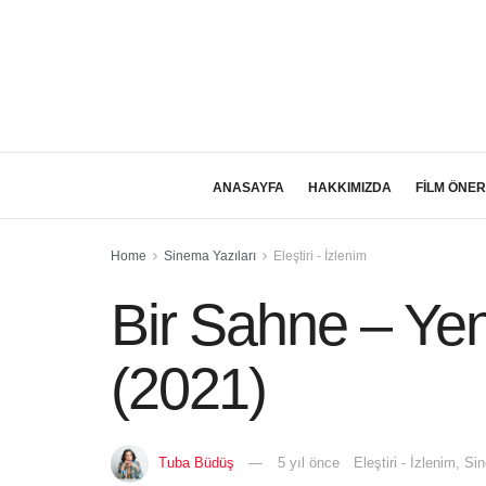
ANASAYFA
HAKKIMIZDA
FİLM ÖNER
Home
Sinema Yazıları
Eleştiri - İzlenim
Bir Sahne – Ye
(2021)
Tuba Büdüş
5 yıl önce
Eleştiri - İzlenim
,
Sin