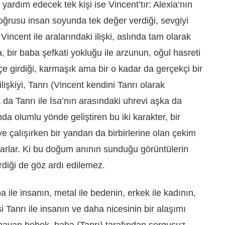
yardım edecek tek kişi ise Vincent’tır: Alexia’nın
ğrusu insan soyunda tek değer verdiği, sevgiyi
 Vincent ile aralarındaki ilişki, aslında tam olarak
a, bir baba şefkati yokluğu ile arzunun, oğul hasreti
içe girdiği, karmaşık ama bir o kadar da gerçekçi bir
işkiyi, Tanrı (Vincent kendini Tanrı olarak
 da Tanrı ile İsa’nın arasındaki uhrevi aşka da
mda olumlu yönde geliştiren bu iki karakter, bir
çalışırken bir yandan da birbirlerine olan çekim
aşarlar. Ki bu doğum anının sunduğu görüntülerin
irdiği de göz ardı edilemez.
le insanın, metal ile bedenin, erkek ile kadının,
i Tanrı ile insanın ve daha nicesinin bir alaşımı
mayan bebek, baba (Tanrı) tarafından sorgusuz