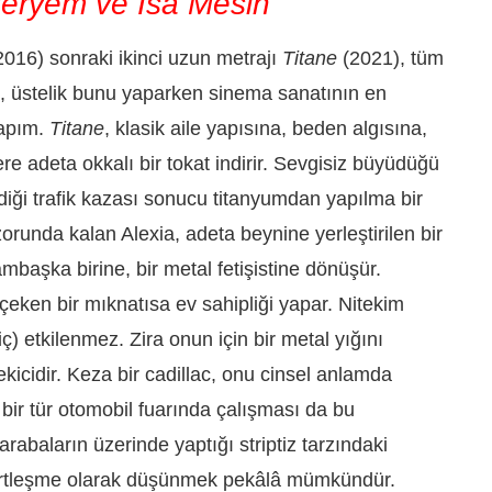
Meryem ve İsa Mesih
2016) sonraki ikinci uzun metrajı
Titane
(2021), tüm
, üstelik bunu yaparken sinema sanatının en
yapım.
Titane
, klasik aile yapısına, beden algısına,
re adeta okkalı bir tokat indirir. Sevgisiz büyüdüğü
diği trafik kazası sonucu titanyumdan yapılma bir
runda kalan Alexia, adeta beynine yerleştirilen bir
mbaşka birine, bir metal fetişistine dönüşür.
 çeken bir mıknatısa ev sahipliği yapar. Nitekim
) etkilenmez. Zira onun için bir metal yığını
kicidir. Keza bir cadillac, onu cinsel anlamda
i bir tür otomobil fuarında çalışması da bu
arabaların üzerinde yaptığı striptiz tarzındaki
lörtleşme olarak düşünmek pekâlâ mümkündür.