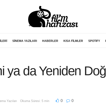
İLERİ
SİNEMA YAZILARI
HABERLER
KISA FİLMLER
SPOTIFY
ni ya da Yeniden Doğ
0
0
ema Yazıları
Okuma Süresi: 5 min