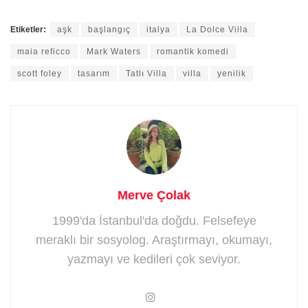
Etiketler:
aşk
başlangıç
italya
La Dolce Viila
maia reficco
Mark Waters
romantik komedi
scott foley
tasarım
Tatlı Villa
villa
yenilik
Merve Çolak
1999'da İstanbul'da doğdu. Felsefeye
meraklı bir sosyolog. Araştırmayı, okumayı,
yazmayı ve kedileri çok seviyor.