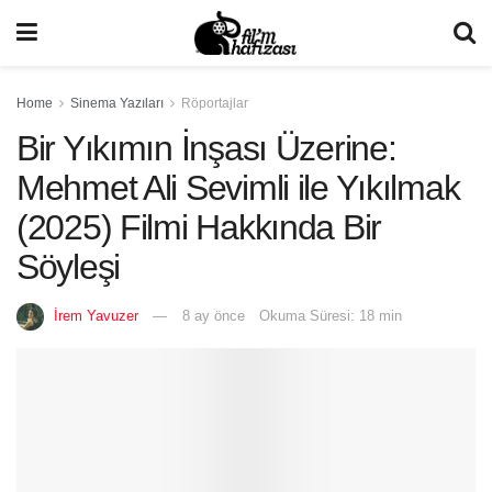
Home
Sinema Yazıları
Röportajlar
Bir Yıkımın İnşası Üzerine:
Mehmet Ali Sevimli ile Yıkılmak
(2025) Filmi Hakkında Bir
Söyleşi
İrem Yavuzer
8 ay önce
Okuma Süresi: 18 min