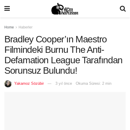
Home
Haberler
Bradley Cooper’ın Maestro
Filmindeki Burnu The Anti-
Defamation League Tarafından
Sorunsuz Bulundu!
Yakamoz Sözübir
3 yıl önce
Okuma Süresi: 2 min