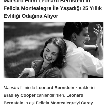
Maestro Filmi Leonard Bernstein’ın
Felicia Montealegre İle Yaşadığı 25 Yıllık
Evliliği Odağına Alıyor
Maestro
filminde
Leonard Bernstein
karakterini
Bradley Cooper
canlandırırken,
Leonard
Bernstein
‘ın eşi
Felicia
Montealegre
‘yi
Carey