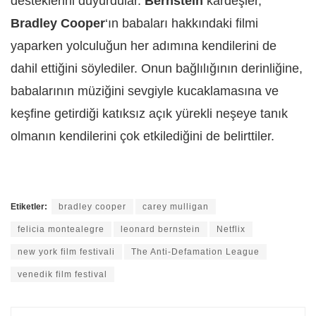
desteklerini duyurdular.
Bernstein
kardeşler,
Bradley Cooper
‘ın babaları hakkındaki filmi
yaparken yolculuğun her adımına kendilerini de
dahil ettiğini söylediler. Onun bağlılığının derinliğine,
babalarının müziğini sevgiyle kucaklamasına ve
keşfine getirdiği katıksız açık yürekli neşeye tanık
olmanın kendilerini çok etkilediğini de belirttiler.
Etiketler:
bradley cooper
carey mulligan
felicia montealegre
leonard bernstein
Netflix
new york film festivali
The Anti-Defamation League
venedik film festival