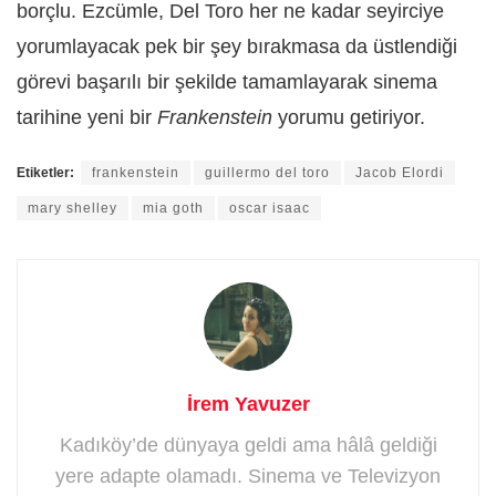
borçlu. Ezcümle, Del Toro her ne kadar seyirciye
yorumlayacak pek bir şey bırakmasa da üstlendiği
görevi başarılı bir şekilde tamamlayarak sinema
tarihine yeni bir
Frankenstein
yorumu getiriyor.
Etiketler:
frankenstein
guillermo del toro
Jacob Elordi
mary shelley
mia goth
oscar isaac
İrem Yavuzer
Kadıköy’de dünyaya geldi ama hâlâ geldiği
yere adapte olamadı. Sinema ve Televizyon