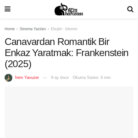
Home
Sinema Yazıları
Eleştiri - İzlenim
Canavardan Romantik Bir
Enkaz Yaratmak: Frankenstein
(2025)
İrem Yavuzer
9 ay önce
Okuma Süresi: 6 min