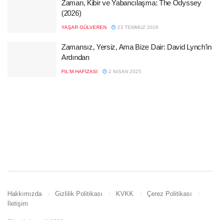
Zaman, Kibir ve Yabancılaşma: The Odyssey
(2026)
YAŞAR GÜLVEREN
23 TEMMUZ 2026
Zamansız, Yersiz, Ama Bize Dair: David Lynch’in
Ardından
FIL'M HAFIZASI
2 NISAN 2025
Hakkımızda
Gizlilik Politikası
KVKK
Çerez Politikası
İletişim