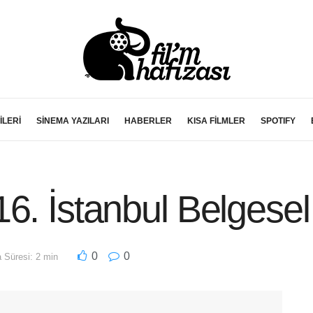
İLERİ
SİNEMA YAZILARI
HABERLER
KISA FİLMLER
SPOTIFY
6. İstanbul Belgesel
0
0
Süresi: 2 min