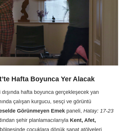
t’te Hafta Boyunca Yer Alacak
si dışında hafta boyunca gerçekleşecek yan
anında çalışan kurgucu, sesçi ve görüntü
eselde Görünmeyen Emek
paneli,
Hatay: 17-23
rdından şehir planlamacılarıyla
Kent, Afet,
bölgesinde çocuklara dönük sanat atölyeleri