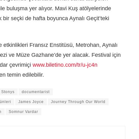
e buluşma yer alıyor. Mavi Kuş atölyelerinde
k bir seçki de hafta boyunca Aynalı Geçit’teki
 etkinlikleri Fransız Enstitüsü, Metrohan, Aynalı
ezi ve Müze Gazhane’de yer alacak. Festival için
adar çevrimiçi
www.biletino.com/tr/u-jc4n
n temin edilebilir.
 Stonys
documentarist
ünleri
James Joyce
Journey Through Our World
h
Somnur Vardar