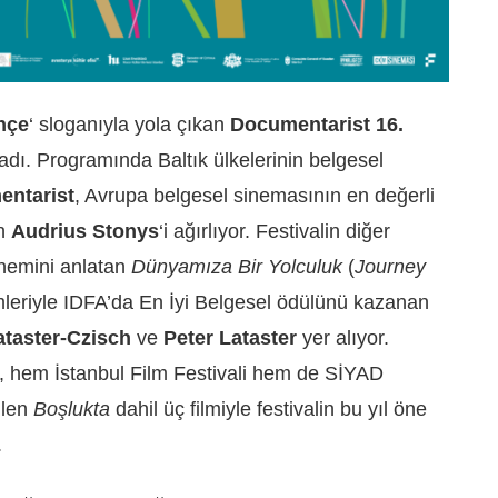
hçe
‘ sloganıyla yola çıkan
Documentarist 16.
adı. Programında Baltık ülkelerinin belgesel
ntarist
, Avrupa belgesel sinemasının en değerli
en
Audrius Stonys
‘i ağırlıyor. Festivalin diğer
nemini anlatan
Dünyamıza Bir Yolculuk
(
Journey
ilmleriyle IDFA’da En İyi Belgesel ödülünü kazanan
ataster-Czisch
ve
Peter Lataster
yer alıyor.
, hem İstanbul Film Festivali hem de SİYAD
ilen
Boşlukta
dahil üç filmiyle festivalin bu yıl öne
.