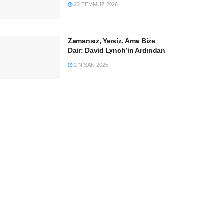
23 TEMMUZ 2026
Zamansız, Yersiz, Ama Bize
Dair: David Lynch’in Ardından
2 NISAN 2025