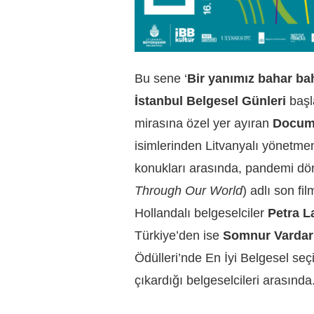
Bu sene ‘
Bir yanımız bahar ba
İstanbul Belgesel Günleri
başl
mirasına özel yer ayıran
Docume
isimlerinden Litvanyalı yönetm
konukları arasında, pandemi dö
Through Our World
) adlı son f
Hollandalı belgeselciler
Petra L
Türkiye’den ise
Somnur Vardar
Ödülleri’nde En İyi Belgesel seç
çıkardığı belgeselcileri arasında