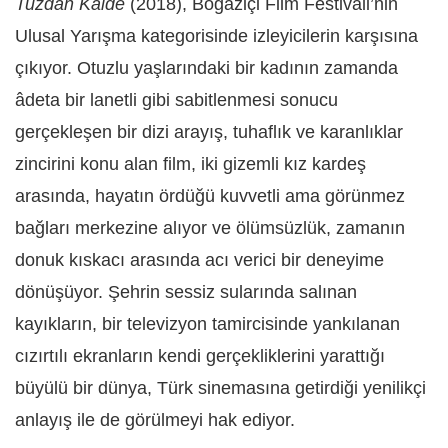
Tuzdan Kaide
(2018), Boğaziçi Film Festivali’nin
Ulusal Yarışma kategorisinde izleyicilerin karşısına
çıkıyor. Otuzlu yaşlarındaki bir kadının zamanda
âdeta bir lanetli gibi sabitlenmesi sonucu
gerçekleşen bir dizi arayış, tuhaflık ve karanlıklar
zincirini konu alan film, iki gizemli kız kardeş
arasında, hayatın ördüğü kuvvetli ama görünmez
bağları merkezine alıyor ve ölümsüzlük, zamanın
donuk kıskacı arasında acı verici bir deneyime
dönüşüyor. Şehrin sessiz sularında salınan
kayıkların, bir televizyon tamircisinde yankılanan
cızırtılı ekranların kendi gerçekliklerini yarattığı
büyülü bir dünya, Türk sinemasına getirdiği yenilikçi
anlayış ile de görülmeyi hak ediyor.