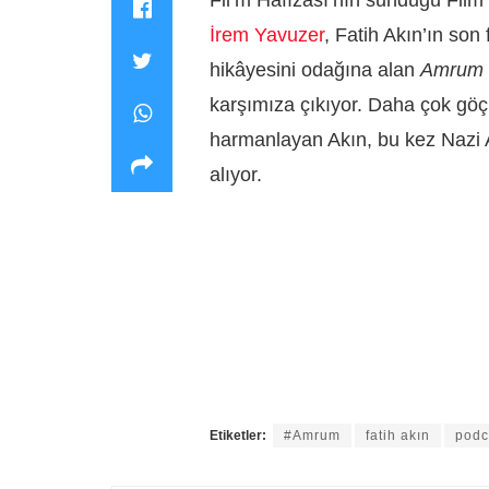
İrem Yavuzer
, Fatih Akın’ın son 
hikâyesini odağına alan
Amrum
karşımıza çıkıyor. Daha çok göç 
harmanlayan Akın, bu kez Nazi 
alıyor.
Etiketler:
#Amrum
fatih akın
podc