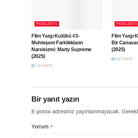
PODCASTS
PODCASTS
Film Yargı Kulübü #3-
Film Yargı 
Muhteşem Farklılıkların
Bir Canavar
Narsisizmi: Marty Supreme
(2025)
(2025)
8 AY ÖNCE
7 AY ÖNCE
Bir yanıt yazın
E-posta adresiniz yayınlanmayacak.
Gerekl
Yorum
*