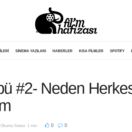
İLERİ
SİNEMA YAZILARI
HABERLER
KISA FİLMLER
SPOTIFY
übü #2- Neden Herkes
um
0
0
Okuma Süresi: 1 min