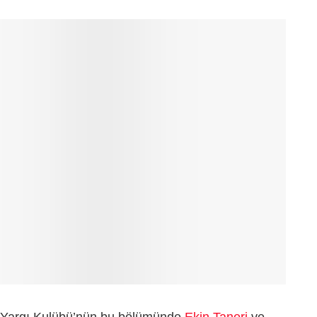
m Yargı Kulübü’nün bu bölümünde
Ekin Taneri
ve