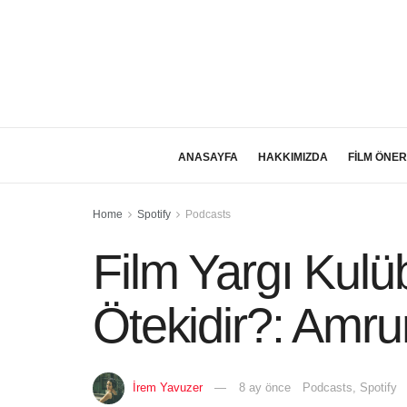
ANASAYFA
HAKKIMIZDA
FİLM ÖNER
Home
Spotify
Podcasts
Film Yargı Kul
Ötekidir?: Amr
İrem Yavuzer
8 ay önce
Podcasts
,
Spotify