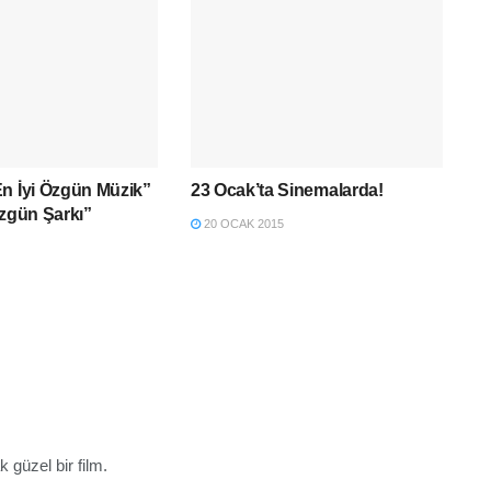
n İyi Özgün Müzik”
23 Ocak’ta Sinemalarda!
Özgün Şarkı”
20 OCAK 2015
k güzel bir film.