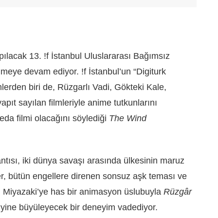
ılacak 13. !f İstanbul Uluslararası Bağımsız
lmeye devam ediyor. !f İstanbul’un “Digiturk
lerden biri de, Rüzgarlı Vadi, Gökteki Kale,
apıt sayılan filmleriyle anime tutkunlarını
da filmi olacağını söylediği
The Wind
lantısı, iki dünya savaşı arasında ülkesinin maruz
er, bütün engellere direnen sonsuz aşk teması ve
 Miyazaki’ye has bir animasyon üslubuyla
Rüzgâr
ı yine büyüleyecek bir deneyim vadediyor.