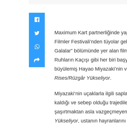
Maximum Kart partnerliğinde yap
Filmler Festivali’nden tüyolar ge
Galalar” bölümünde yer alan film
Ruhların Kaçışı gibi her biri başy
büyülemiş Hayao Miyazaki’nin ve
Rises/Rüzgâr Yükseliyor
.
Miyazaki’nin uçaklarla ilgili sap
kaldığı ve sebep olduğu trajedil
şaşırtmaktan asla vazgeçmeyen
Yükseliyor
, ustanın hayranların