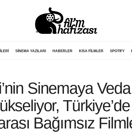
İLERİ
SİNEMA YAZILARI
HABERLER
KISA FİLMLER
SPOTIFY
’nin Sinemaya Veda 
seliyor, Türkiye’de İ
arası Bağımsız Filmle