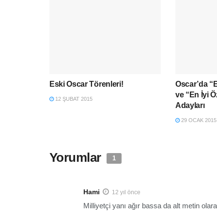
Eski Oscar Törenleri!
Oscar’da “E
ve “En İyi 
12 ŞUBAT 2015
Adayları
29 OCAK 2015
Yorumlar
1
Hami
12 yıl önce
Milliyetçi yanı ağır bassa da alt metin olara