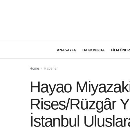
ANASAYFA
HAKKIMIZDA
FİLM ÖNER
Home
Haberler
Hayao Miyazaki
Rises/Rüzgâr Yük
İstanbul Uluslar