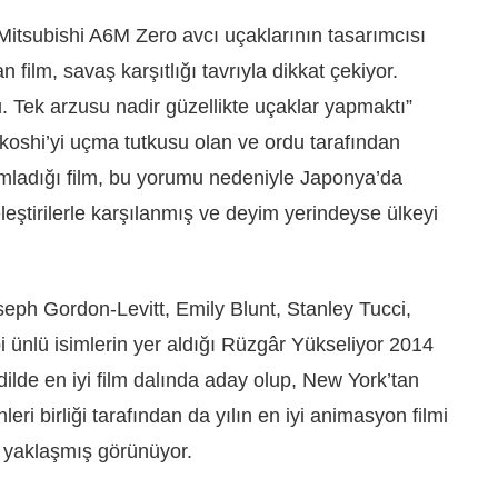
Mitsubishi A6M Zero avcı uçaklarının tasarımcısı
n film, savaş karşıtlığı tavrıyla dikkat çekiyor.
tu. Tek arzusu nadir güzellikte uçaklar yapmaktı”
koshi’yi uçma tutkusu olan ve ordu tarafından
rumladığı film, bu yorumu nedeniyle Japonya’da
eleştirilerle karşılanmış ve deyim yerindeyse ülkeyi
ph Gordon-Levitt, Emily Blunt, Stanley Tucci,
 ünlü isimlerin yer aldığı Rüzgâr Yükseliyor 2014
dilde en iyi film dalında aday olup, New York’tan
eri birliği tarafından da yılın en iyi animasyon filmi
 yaklaşmış görünüyor.