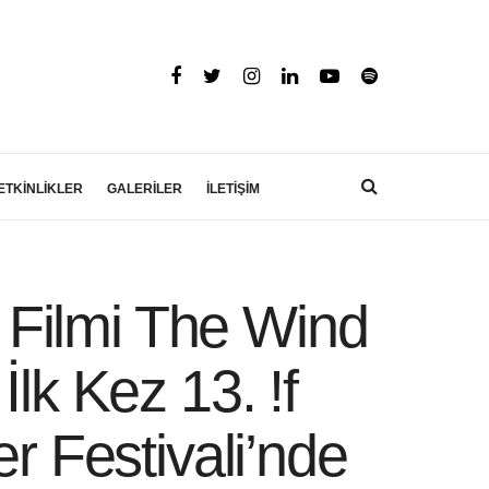
ETKİNLİKLER
GALERİLER
İLETİŞİM
Filmi The Wind
lk Kez 13. !f
r Festivali’nde