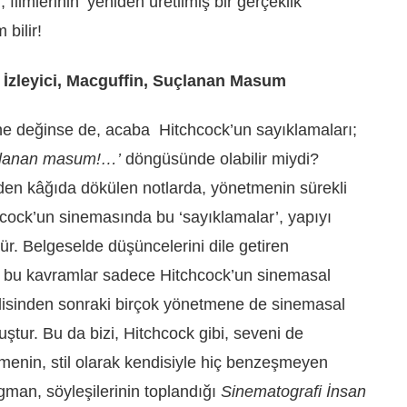
ilmlerinin ‘yeniden üretilmiş bir gerçeklik’
bilir!
, İzleyici, Macguffin, Suçlanan Masum
e değinse de, acaba Hitchcock’un sayıklamaları;
Suçlanan masum!…’
döngüsünde olabilir miydi?
iden kâğıda dökülen notlarda, yönetmenin sürekli
hcock’un sinemasında bu ‘sayıklamalar’, yapıyı
rür. Belgeselde düşüncelerini dile getiren
; bu kavramlar sadece Hitchcock’un sinemasal
disinden sonraki birçok yönetmene de sinemasal
ştur. Bu da bizi, Hitchcock gibi, seveni de
menin, stil olarak kendisiyle hiç benzeşmeyen
man, söyleşilerinin toplandığı
Sinematografi İnsan