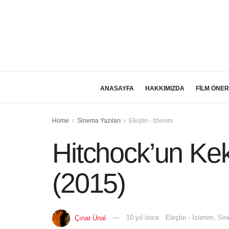
ANASAYFA
HAKKIMIZDA
FİLM ÖNER
Home
Sinema Yazıları
Eleştiri - İzlenim
Hitchock’un Kek
(2015)
Çınar Ünal
10 yıl önce
Eleştiri - İzlenim
,
Sin