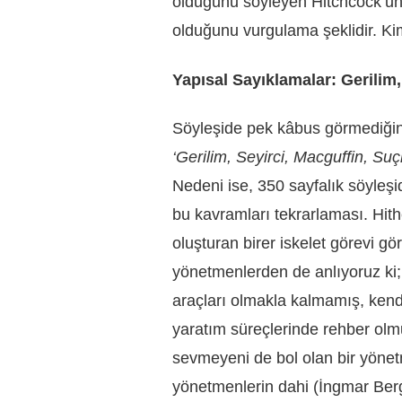
olduğunu söyleyen Hitchcock’un; f
olduğunu vurgulama şeklidir. Kim 
Yapısal Sayıklamalar: Gerilim
Söyleşide pek kâbus görmediğin
‘Gerilim, Seyirci, Macguffin, 
Nedeni ise, 350 sayfalık söyleş
bu kavramları tekrarlaması. Hit
oluşturan birer iskelet görevi gö
yönetmenlerden de anlıyoruz ki
araçları olmakla kalmamış, ken
yaratım süreçlerinde rehber olmu
sevmeyeni de bol olan bir yönet
yönetmenlerin dahi (İngmar Berg