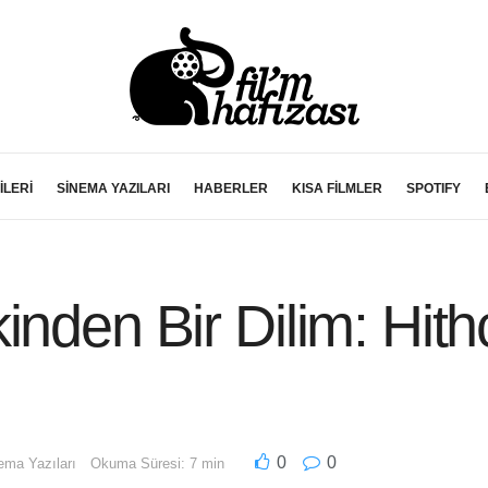
İLERİ
SİNEMA YAZILARI
HABERLER
KISA FİLMLER
SPOTIFY
inden Bir Dilim: Hith
0
0
ema Yazıları
Okuma Süresi: 7 min