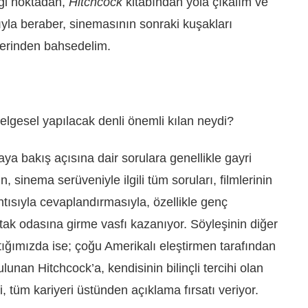
iği noktadan,
Hitchcock
kitabından yola çıkalım ve
ıyla beraber, sinemasının sonraki kuşakları
klerinden bahsedelim.
belgesel yapılacak denli önemli kılan neydi?
ya bakış açısına dair sorulara genellikle gayri
, sinema serüveniyle ilgili tüm soruları, filmlerinin
ntısıyla cevaplandırmasıyla, özellikle genç
tak odasına girme vasfı kazanıyor. Söyleşinin diğer
tığımızda ise; çoğu Amerikalı eleştirmen tarafından
bulunan Hitchcock’a, kendisinin bilinçli tercihi olan
i, tüm kariyeri üstünden açıklama fırsatı veriyor.