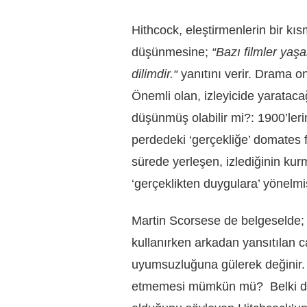
Hithcock, eleştirmenlerin bir kıs
düşünmesine;
“Bazı filmler yaşa
dilimdir.“
yanıtını verir. Drama on
Önemli olan, izleyicide yarataca
düşünmüş olabilir mi?: 1900’leri
perdedeki ‘gerçekliğe’ domates f
sürede yerleşen, izlediğinin ku
‘gerçeklikten duygulara’ yönelmi
Martin Scorsese de belgeselde
kullanırken arkadan yansıtılan c
uyumsuzluğuna gülerek değinir. Bu
etmemesi mümkün mü? Belki de 