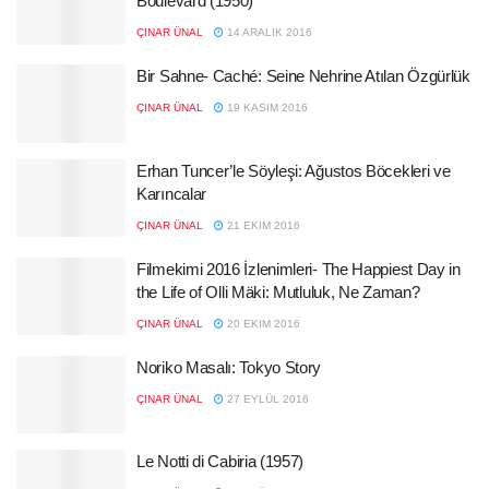
Boulevard (1950)
ÇINAR ÜNAL
14 ARALIK 2016
Bir Sahne- Caché: Seine Nehrine Atılan Özgürlük
ÇINAR ÜNAL
19 KASIM 2016
Erhan Tuncer’le Söyleşi: Ağustos Böcekleri ve
Karıncalar
ÇINAR ÜNAL
21 EKIM 2016
Filmekimi 2016 İzlenimleri- The Happiest Day in
the Life of Olli Mäki: Mutluluk, Ne Zaman?
ÇINAR ÜNAL
20 EKIM 2016
Noriko Masalı: Tokyo Story
ÇINAR ÜNAL
27 EYLÜL 2016
Le Notti di Cabiria (1957)