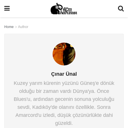
Home
Author
Çınar Ünal
Kuzey yarım kürenin yüzünü Güneş'e dönük
olduğu bir zaman vardı Dünya'ya. Önce
Blues'u, ardından gecenin sonuna yolculuğu
sevdi, Kadıköy'de olanını özellikle. Sonra
Amarcord'u izledi, düşük çözünürlükte dahi
güzeldi.