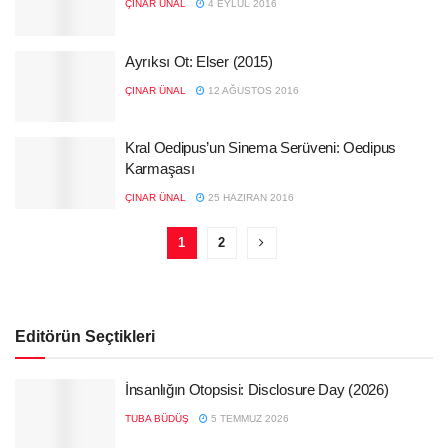
ÇINAR ÜNAL
4 EYLÜL 2016
Ayrıksı Ot: Elser (2015)
ÇINAR ÜNAL
12 AĞUSTOS 2016
Kral Oedipus’un Sinema Serüveni: Oedipus
Karmaşası
ÇINAR ÜNAL
25 HAZIRAN 2016
1
2
Editörün Seçtikleri
İnsanlığın Otopsisi: Disclosure Day (2026)
TUBA BÜDÜŞ
5 TEMMUZ 2026