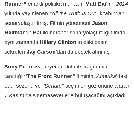
Runner’’
emekli politika muhabiri
Matt Bai
’nin
2014
yılında yayınlanan
‘’All the Truth is Out’’
kitabından
senaryolaştırılmış. Filmin yönetmeni
Jason
Reitman
’ın
Bai
ile beraber senaryolaştırdığı filmde
aynı zamanda
Hillary Clinton
’ın eski basın
sekreteri
Jay Carson
’dan da destek alınmış.
Sony Pictures
, heyecan dolu ilk fragmanı ile
tanıttığı
‘’The Front Runner’’
filminin,
Amerika
’daki
ödül sezonu ve
‘’Senato’’
seçimleri göz önüne alarak
7 Kasım
’da sinemaseverlerle buluşacağını açıkladı.