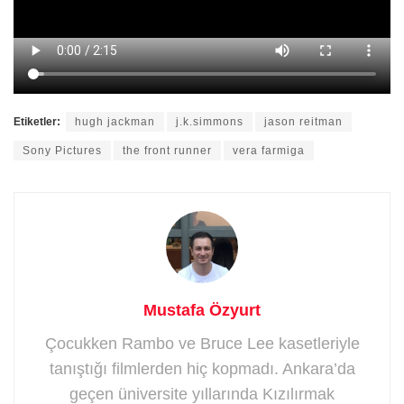
Etiketler:
hugh jackman
j.k.simmons
jason reitman
Sony Pictures
the front runner
vera farmiga
Mustafa Özyurt
Çocukken Rambo ve Bruce Lee kasetleriyle
tanıştığı filmlerden hiç kopmadı. Ankara’da
geçen üniversite yıllarında Kızılırmak