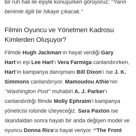
bir ruh hali ile eşiyle konuşurken görüyoruz:
‘’Yarın
benimle ilgili bir hikaye çıkacak.’’
Filmin Oyuncu ve Yönetmen Kadrosu
Kimlerden Oluşuyor?
Filmde
Hugh Jackman
‘ın hayat verdiği
Gary
Hart
’ın eşi
Lee Hart
’ı
Vera Farmiga
canlandırırken,
Hart
’ın kampanya danışmanı
Bill Dixon
’ı ise
J. K.
Simmons
canlandırıyor.
Mamoudou Athie
’nin
‘’Washington Post’’
muhabiri
A. J. Parker
’ı
canlandırdığı filmde
Molly Ephraim
’i kampanya
yöneticisi rolünde izleyeceğiz.
Sara Paxton
ise
skandaldan sonra hayatı bir anda değişen model ve
oyuncu
Donna Rice
’a hayat veriyor.
‘’The Front