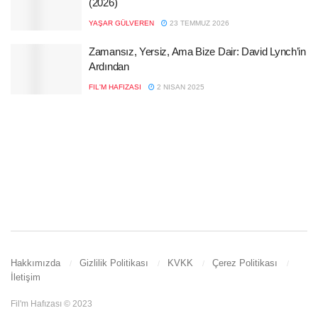
(2026)
YAŞAR GÜLVEREN
23 TEMMUZ 2026
Zamansız, Yersiz, Ama Bize Dair: David Lynch’in
Ardından
FIL'M HAFIZASI
2 NISAN 2025
Hakkımızda
Gizlilik Politikası
KVKK
Çerez Politikası
İletişim
Fil'm Hafızası © 2023