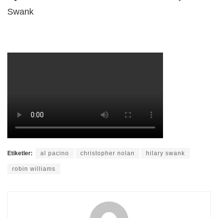
Swank
Etiketler:
al pacino
christopher nolan
hilary swank
robin williams