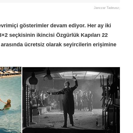
Janczar Tadeusz;
rimiçi gösterimler devam ediyor. Her ay iki
3×2 seçkisinin ikincisi Özgürlük Kapıları
22
 arasında ücretsiz olarak seyircilerin erişimine