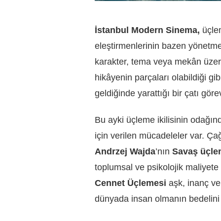
İstanbul Modern Sinema,
üçlem
eleştirmenlerinin bazen yönetmenl
karakter, tema veya mekân üzerind
hikâyenin parçaları olabildiği gi
geldiğinde yarattığı bir çatı görev
Bu ayki üçleme ikilisinin odağın
için verilen mücadeleler var. Ç
Andrzej Wajda
’nın
Savaş üçle
toplumsal ve psikolojik maliyet
Cennet Üçlemesi
aşk, inanç v
dünyada insan olmanın bedelini 