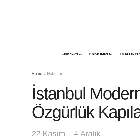
ANASAYFA
HAKKIMIZDA
FİLM ÖNER
Home
Haberler
İstanbul Moder
Özgürlük Kapıla
22 Kasım – 4 Aralık