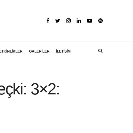
ETKİNLİKLER
GALERİLER
İLETİŞİM
çki: 3×2: