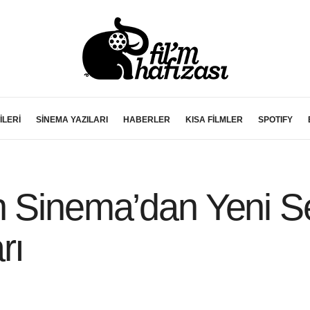
İLERİ
SİNEMA YAZILARI
HABERLER
KISA FİLMLER
SPOTIFY
n Sinema’dan Yeni Se
rı