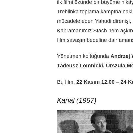
ilk filmi özünde bir büyüme hikây
Treblinka toplama kampına nakli
mücadele eden Yahudi direnişi, 
Kahramanımız Stach hem aşkın t
film savaşın bedeline dair amans
Yönetmen koltuğunda
Andrzej 
Tadeusz Lomnicki, Urszula M
Bu film,
22 Kasım 12.00 – 24 
Kanal (1957)