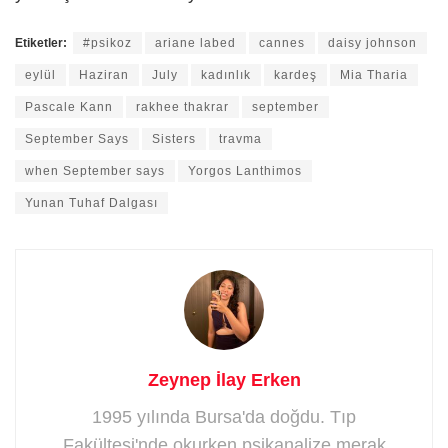
Etiketler:
#psikoz
ariane labed
cannes
daisy johnson
eylül
Haziran
July
kadınlık
kardeş
Mia Tharia
Pascale Kann
rakhee thakrar
september
September Says
Sisters
travma
when September says
Yorgos Lanthimos
Yunan Tuhaf Dalgası
Zeynep İlay Erken
1995 yılında Bursa'da doğdu. Tıp
Fakültesi'nde okurken psikanalize merak