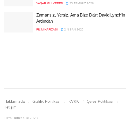
YAŞAR GÜLVEREN
23 TEMMUZ 2026
Zamansız, Yersiz, Ama Bize Dair: David Lynch’in
Ardından
FIL'M HAFIZASI
2 NISAN 2025
Hakkımızda
Gizlilik Politikası
KVKK
Çerez Politikası
İletişim
Fil'm Hafızası © 2023