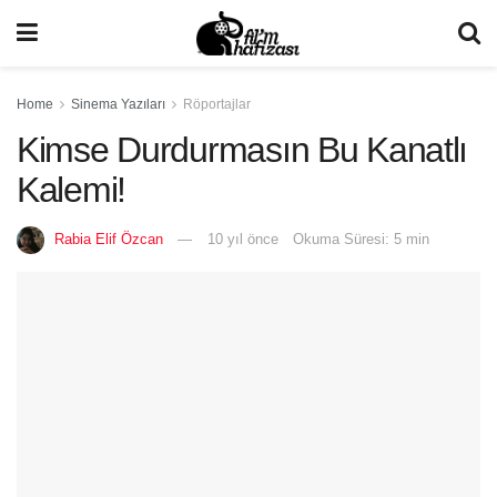
Home
Sinema Yazıları
Röportajlar
Kimse Durdurmasın Bu Kanatlı
Kalemi!
Rabia Elif Özcan
10 yıl önce
Okuma Süresi: 5 min