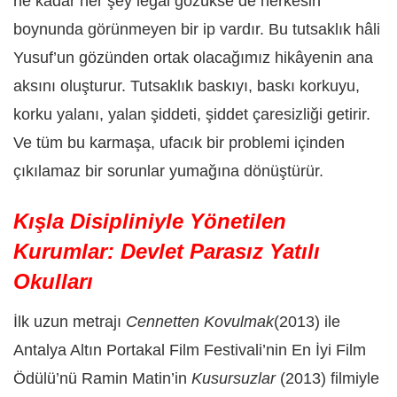
ne kadar her şey legal gözükse de herkesin
boynunda görünmeyen bir ip vardır. Bu tutsaklık hâli
Yusuf’un gözünden ortak olacağımız hikâyenin ana
aksını oluşturur. Tutsaklık baskıyı, baskı korkuyu,
korku yalanı, yalan şiddeti, şiddet çaresizliği getirir.
Ve tüm bu karmaşa, ufacık bir problemi içinden
çıkılamaz bir sorunlar yumağına dönüştürür.
Kışla Disipliniyle Yönetilen
Kurumlar: Devlet Parasız Yatılı
Okulları
İlk uzun metrajı
Cennetten Kovulmak
(2013) ile
Antalya Altın Portakal Film Festivali’nin En İyi Film
Ödülü’nü Ramin Matin’in
Kusursuzlar
(2013) filmiyle