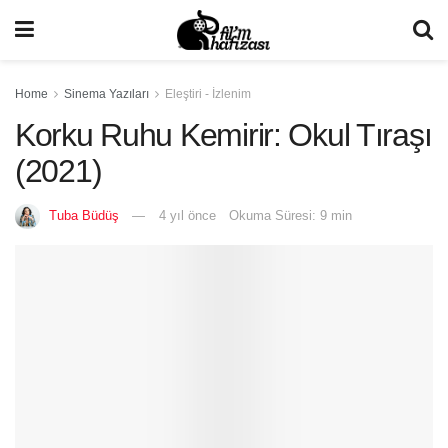
Home
Sinema Yazıları
Eleştiri - İzlenim
Korku Ruhu Kemirir: Okul Tıraşı
(2021)
Tuba Büdüş
4 yıl önce
Okuma Süresi: 9 min