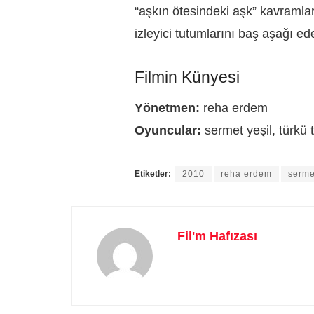
“aşkın ötesindeki aşk” kavramları
izleyici tutumlarını baş aşağı e
Filmin Künyesi
Yönetmen:
reha erdem
Oyuncular:
sermet yeşil, türkü 
Etiketler:
2010
reha erdem
serme
Fil'm Hafızası