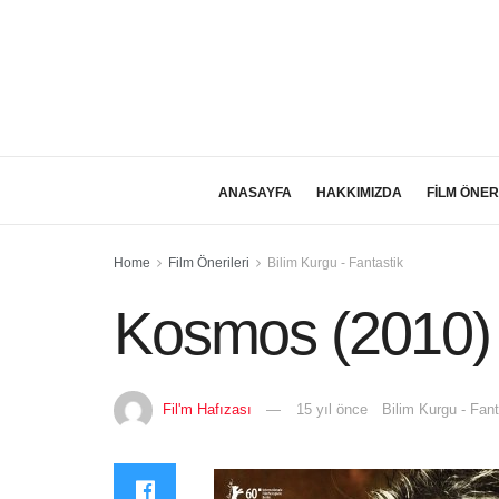
ANASAYFA
HAKKIMIZDA
FİLM ÖNER
Home
Film Önerileri
Bilim Kurgu - Fantastik
Kosmos (2010)
Fil'm Hafızası
15 yıl önce
Bilim Kurgu - Fant