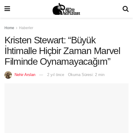
Home
Haberler
Kristen Stewart: “Büyük
İhtimalle Hiçbir Zaman Marvel
Filminde Oynamayacağım”
Nehir Arslan
2 yıl önce
Okuma Süresi: 2 min