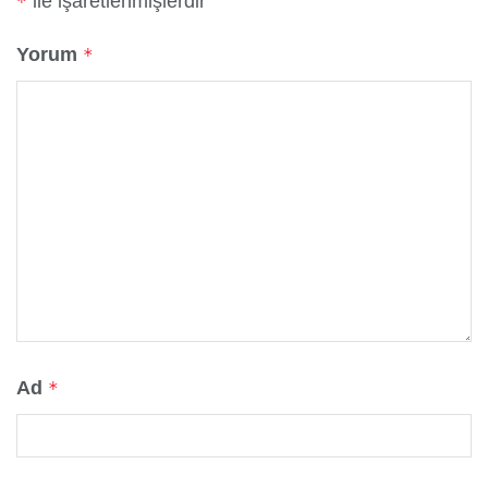
ile işaretlenmişlerdir
*
Yorum
*
Ad
*