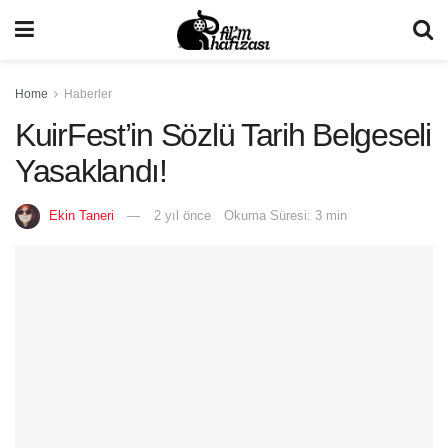
Home
Haberler
KuirFest’in Sözlü Tarih Belgeseli
Yasaklandı!
Ekin Taneri
2 yıl önce
Okuma Süresi: 3 min